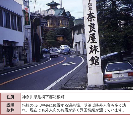
住所
神奈川県足柄下郡箱根町
説明
箱根のほぼ中央に位置する温泉場。明治以降外人客も多く訪
抜粋
れ、現在でも外人向のお店が多く異国情緒が漂っています。