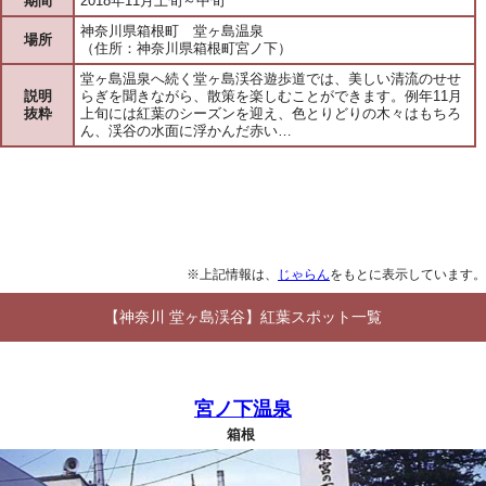
期間
2018年11月上旬～中旬
神奈川県箱根町 堂ヶ島温泉
場所
（住所：神奈川県箱根町宮ノ下）
堂ヶ島温泉へ続く堂ヶ島渓谷遊歩道では、美しい清流のせせ
説明
らぎを聞きながら、散策を楽しむことができます。例年11月
抜粋
上旬には紅葉のシーズンを迎え、色とりどりの木々はもちろ
ん、渓谷の水面に浮かんだ赤い…
※上記情報は、
じゃらん
をもとに表示しています。
【神奈川 堂ヶ島渓谷】紅葉スポット一覧
宮ノ下温泉
箱根