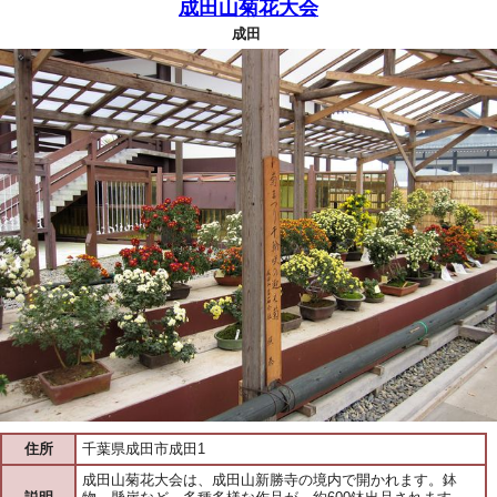
成田山菊花大会
成田
住所
千葉県成田市成田1
成田山菊花大会は、成田山新勝寺の境内で開かれます。鉢