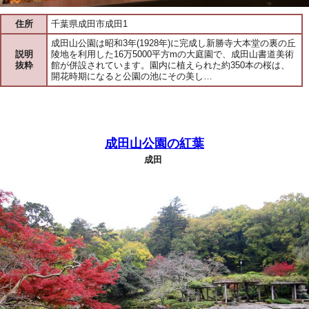
住所
千葉県成田市成田1
成田山公園は昭和3年(1928年)に完成し新勝寺大本堂の裏の丘
説明
陵地を利用した16万5000平方mの大庭園で、成田山書道美術
抜粋
館が併設されています。園内に植えられた約350本の桜は、
開花時期になると公園の池にその美し…
成田山公園の紅葉
成田