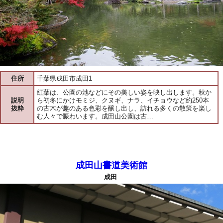
住所
千葉県成田市成田1
紅葉は、公園の池などにその美しい姿を映し出します。秋か
説明
ら初冬にかけモミジ、クヌギ、ナラ、イチョウなど約250本
抜粋
の古木が趣のある色彩を醸し出し、訪れる多くの散策を楽し
む人々で賑わいます。成田山公園は古…
成田山書道美術館
成田