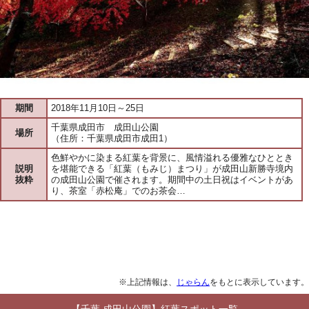
期間
2018年11月10日～25日
千葉県成田市 成田山公園
場所
（住所：千葉県成田市成田1）
色鮮やかに染まる紅葉を背景に、風情溢れる優雅なひととき
説明
を堪能できる「紅葉（もみじ）まつり」が成田山新勝寺境内
抜粋
の成田山公園で催されます。期間中の土日祝はイベントがあ
り、茶室「赤松庵」でのお茶会…
※上記情報は、
じゃらん
をもとに表示しています。