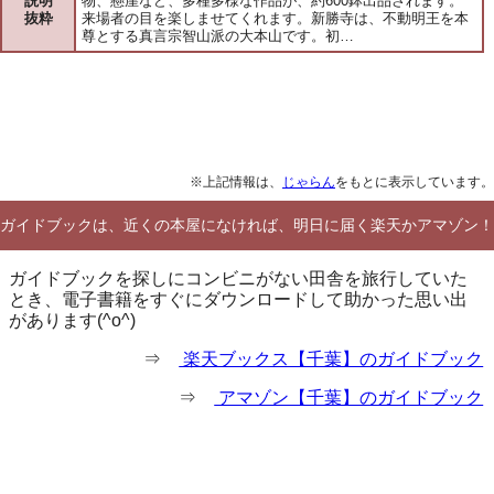
説明
物、懸崖など、多種多様な作品が、約600鉢出品されます。
抜粋
来場者の目を楽しませてくれます。新勝寺は、不動明王を本
尊とする真言宗智山派の大本山です。初…
※上記情報は、
じゃらん
をもとに表示しています。
ガイドブックは、近くの本屋になければ、明日に届く楽天かアマゾン！
ガイドブックを探しにコンビニがない田舎を旅行していた
とき、電子書籍をすぐにダウンロードして助かった思い出
があります(^o^)
⇒
楽天ブックス【千葉】のガイドブック
⇒
アマゾン【千葉】のガイドブック