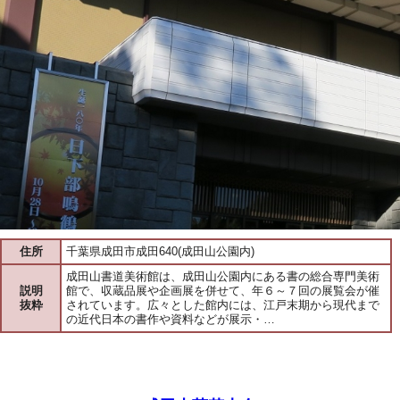
住所
千葉県成田市成田640(成田山公園内)
成田山書道美術館は、成田山公園内にある書の総合専門美術
説明
館で、収蔵品展や企画展を併せて、年６～７回の展覧会が催
抜粋
されています。広々とした館内には、江戸末期から現代まで
の近代日本の書作や資料などが展示・…