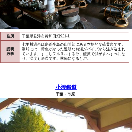
住所
千葉県君津市黄和田畑921-1
七里川温泉は房総半島の山間部にある本格的な硫黄泉です。
説明
湯船には、黄色がかった透明なお湯がパイプから注ぎ込まれ
抜粋
ています。すこしヌルヌルする分、硫黄で肌がすべすべにな
り、温度も適温です。季節になると浴…
小湊鐵道
千葉・市原