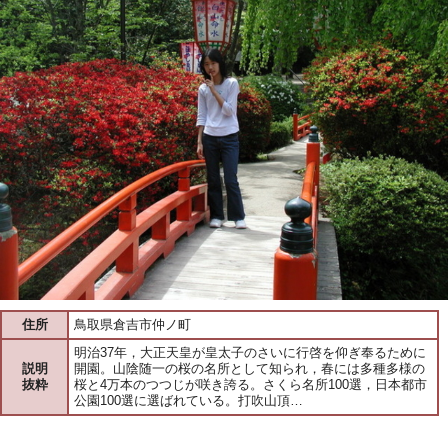
住所
鳥取県倉吉市仲ノ町
明治37年，大正天皇が皇太子のさいに行啓を仰ぎ奉るために
説明
開園。山陰随一の桜の名所として知られ，春には多種多様の
抜粋
桜と4万本のつつじが咲き誇る。さくら名所100選，日本都市
公園100選に選ばれている。打吹山頂…