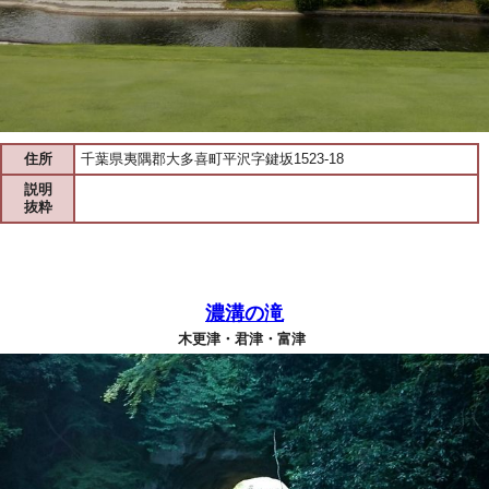
住所
千葉県夷隅郡大多喜町平沢字鍵坂1523-18
説明
抜粋
濃溝の滝
木更津・君津・富津