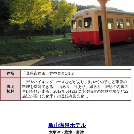
住所
千葉県市原市五井中央東1-1-2
…街やハイキングコースなどがあり、鮎や竹の子など季節の
説明
料理を堪能できる。 山あり、谷あり、緑あり、房総の内陸の
抜粋
里山をひた走る。2017年5月2日に小湊鐵道の建物や橋など22
施設が国（文化庁）の登録有形文化…
亀山温泉ホテル
木更津・君津・富津