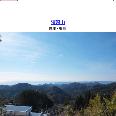
清澄山
勝浦・鴨川