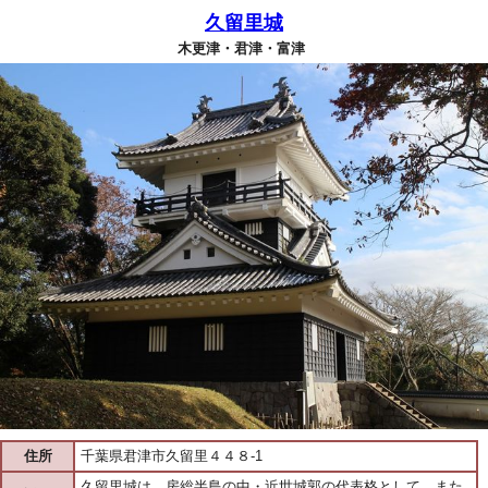
久留里城
木更津・君津・富津
住所
千葉県君津市久留里４４８-1
久留里城は、房総半島の中・近世城郭の代表格として、また