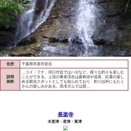
住所
千葉県市原市皆吉
…コイ・フナ、河口付近ではハゼなど、様々な釣りを楽しむ
説明
ことができる。上流の養老渓谷は森林浴や温泉、紅葉の楽し
抜粋
める観光スポットとしても知られており、釣り以外にもたく
さんの楽しみがある。高滝ダムでは貸…
長楽寺
木更津・君津・富津