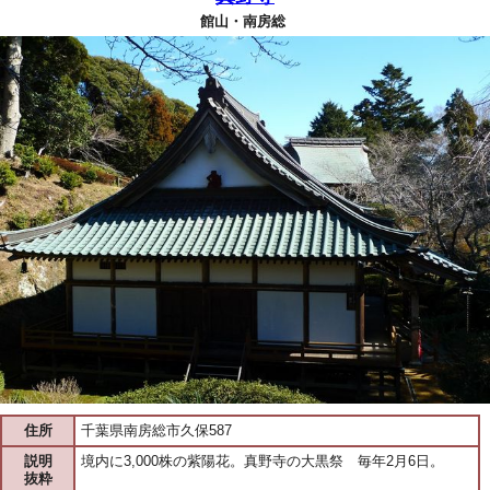
館山・南房総
住所
千葉県南房総市久保587
説明
境内に3,000株の紫陽花。真野寺の大黒祭 毎年2月6日。
抜粋