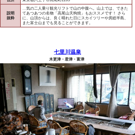
…気の二人乗り観光リフトで山の中腹へ。山上では、できた
説明
てあつあつの名物「高尾山天狗焼」もおススメです！ さら
抜粋
に、山頂からは、良く晴れた日にスカイツリーや房総半島、
また富士山までも見ることができます。
七里川温泉
木更津・君津・富津