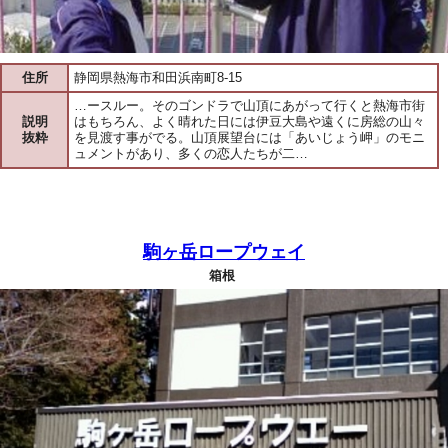
住所
静岡県熱海市和田浜南町8-15
…ースルー。そのゴンドラで山頂にあがって行くと熱海市街
説明
はもちろん、よく晴れた日には伊豆大島や遠くに房総の山々
抜粋
を見渡す事がでる。山頂展望台には「あいじょう岬」のモニ
ュメントがあり、多くの恋人たちが二…
駒ヶ岳ロープウェイ
箱根