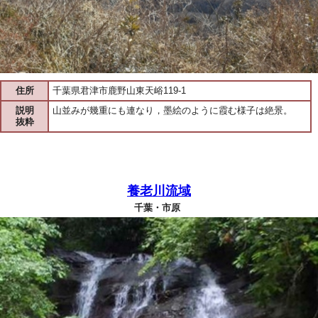
住所
千葉県君津市鹿野山東天峪119-1
説明
山並みが幾重にも連なり，墨絵のように霞む様子は絶景。
抜粋
養老川流域
千葉・市原