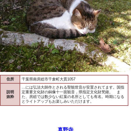
住所
千葉県南房総市千倉町大貫1057
…には弘法大師作とされる聖観世音が安置されてます。国指
説明
定重要文化財の銅像十一面観音，県指定文化財梵鐘。 ま
抜粋
た、房総では数少ない紅葉の名所としても有名。時期になる
とライトアップもお楽しみいただけます。
真野寺