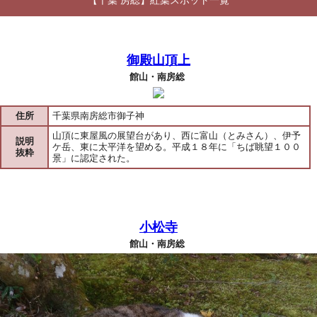
【千葉 房総】紅葉スポット一覧
御殿山頂上
館山・南房総
住所
千葉県南房総市御子神
山頂に東屋風の展望台があり、西に富山（とみさん）、伊予
説明
ケ岳、東に太平洋を望める。平成１８年に「ちば眺望１００
抜粋
景」に認定された。
小松寺
館山・南房総