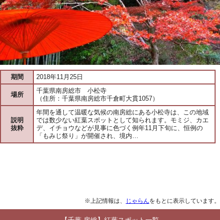
期間
2018年11月25日
千葉県南房総市 小松寺
場所
（住所：千葉県南房総市千倉町大貫1057）
年間を通して温暖な気候の南房総にある小松寺は、この地域
説明
では数少ない紅葉スポットとして知られます。モミジ、カエ
抜粋
デ、イチョウなどが見事に色づく例年11月下旬に、恒例の
「もみじ祭り」が開催され、境内…
※上記情報は、
じゃらん
をもとに表示しています。