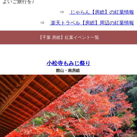
よいご旅行を♪
⇒
じゃらん【房総】の紅葉情報
⇒
楽天トラベル【房総】周辺の紅葉情報
【千葉 房総】紅葉イベント一覧
小松寺もみじ祭り
館山・南房総