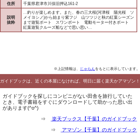
住所
千葉県君津市川俣旧押込161-2
…釣りが楽しめます。また、春の三大桜(河津桜 陽光桜 ソ
説明
メイヨシノ)から始まり紫フジ 山ツツジと秋の紅葉シーズン
抜粋
まで遊覧ボート スワンボート 電動モーター付きボート
紅葉遊覧クルーズ船などで思い思い…
※上記情報は、
じゃらん
をもとに表示しています。
ガイドブックは、近くの本屋になければ、明日に届く楽天かアマゾン！
ガイドブックを探しにコンビニがない田舎を旅行していた
とき、電子書籍をすぐにダウンロードして助かった思い出
があります(^o^)
⇒
楽天ブックス【千葉】のガイドブック
⇒
アマゾン【千葉】のガイドブック