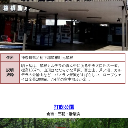
住所
神奈川県足柄下郡箱根町元箱根
駒ヶ岳は、箱根カルデラの真ん中にある中央火口丘の一峯。
説明
標高1357m。山頂はなだらかな草原。富士山、芦ノ湖、カル
抜粋
デラの外輪山など、パノラマ景観がすばらしい。ロープウェ
イは全長1800m。7分間の空中散歩が楽…
打吹公園
倉吉・三朝・湯梨浜