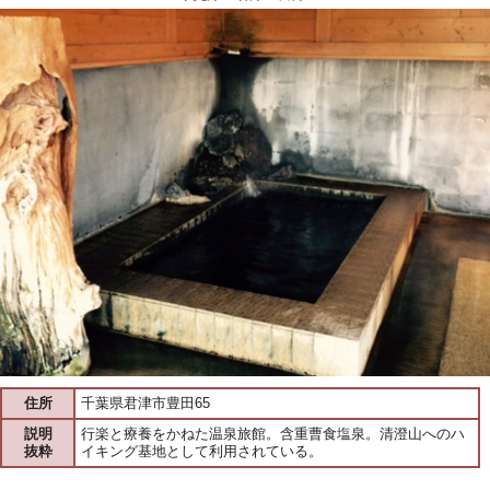
住所
千葉県君津市豊田65
説明
行楽と療養をかねた温泉旅館。含重曹食塩泉。清澄山へのハ
抜粋
イキング基地として利用されている。