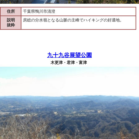
住所
千葉県鴨川市清澄
説明
房総の分水嶺となる山脈の主峰でハイキングの好適地。
抜粋
九十九谷展望公園
木更津・君津・富津