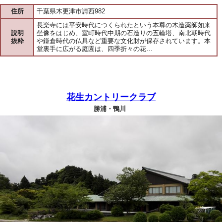
住所
千葉県木更津市請西982
長楽寺には平安時代につくられたという本尊の木造薬師如来
説明
坐像をはじめ、室町時代中期の石造りの五輪塔、南北朝時代
抜粋
や鎌倉時代の仏具など重要な文化財が保存されています。本
堂裏手に広がる庭園は、四季折々の花…
花生カントリークラブ
勝浦・鴨川