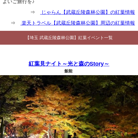
よいご旅行を♪
⇒
じゃらん【武蔵丘陵森林公園】の紅葉情報
⇒
楽天トラベル【武蔵丘陵森林公園】周辺の紅葉情報
【埼玉 武蔵丘陵森林公園】紅葉イベント一覧
紅葉見ナイト～光と森のStory～
飯能