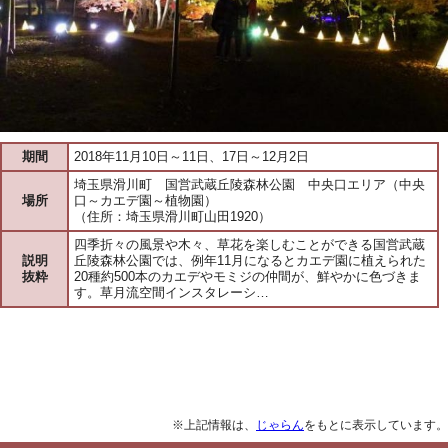
期間
2018年11月10日～11日、17日～12月2日
埼玉県滑川町 国営武蔵丘陵森林公園 中央口エリア（中央
場所
口～カエデ園～植物園）
（住所：埼玉県滑川町山田1920）
四季折々の風景や木々、草花を楽しむことができる国営武蔵
説明
丘陵森林公園では、例年11月になるとカエデ園に植えられた
抜粋
20種約500本のカエデやモミジの仲間が、鮮やかに色づきま
す。草月流空間インスタレーシ…
※上記情報は、
じゃらん
をもとに表示しています。