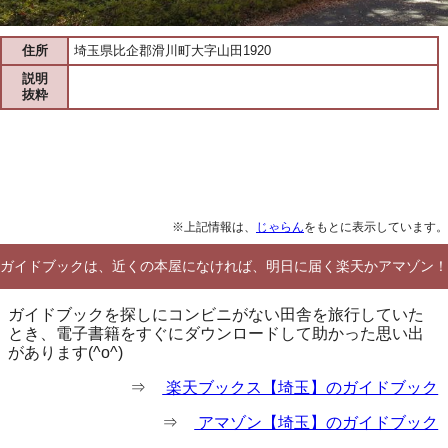
住所
埼玉県比企郡滑川町大字山田1920
説明
抜粋
※上記情報は、
じゃらん
をもとに表示しています。
ガイドブックは、近くの本屋になければ、明日に届く楽天かアマゾン！
ガイドブックを探しにコンビニがない田舎を旅行していた
とき、電子書籍をすぐにダウンロードして助かった思い出
があります(^o^)
⇒
楽天ブックス【埼玉】のガイドブック
⇒
アマゾン【埼玉】のガイドブック