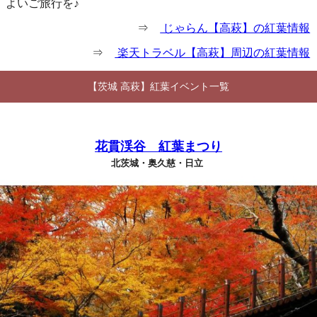
よいご旅行を♪
⇒
じゃらん【高萩】の紅葉情報
⇒
楽天トラベル【高萩】周辺の紅葉情報
【茨城 高萩】紅葉イベント一覧
花貫渓谷 紅葉まつり
北茨城・奥久慈・日立