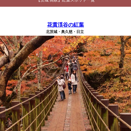
【茨城 高萩】紅葉スポット一覧
花貫渓谷の紅葉
北茨城・奥久慈・日立