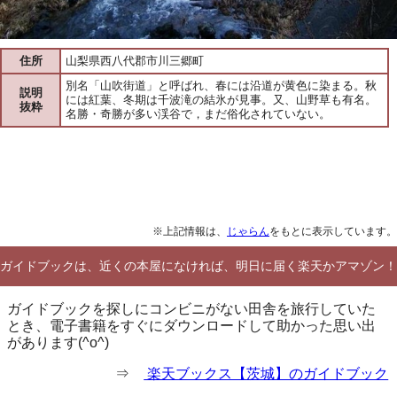
住所
山梨県西八代郡市川三郷町
別名「山吹街道」と呼ばれ、春には沿道が黄色に染まる。秋
説明
には紅葉、冬期は千波滝の結氷が見事。又、山野草も有名。
抜粋
名勝・奇勝が多い渓谷で，まだ俗化されていない。
※上記情報は、
じゃらん
をもとに表示しています。
ガイドブックは、近くの本屋になければ、明日に届く楽天かアマゾン！
ガイドブックを探しにコンビニがない田舎を旅行していた
とき、電子書籍をすぐにダウンロードして助かった思い出
があります(^o^)
⇒
楽天ブックス【茨城】のガイドブック