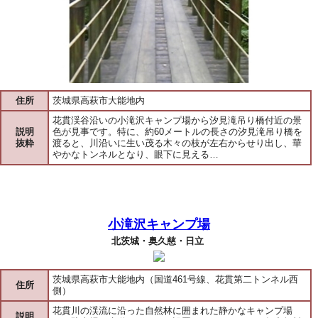
住所
茨城県高萩市大能地内
花貫渓谷沿いの小滝沢キャンプ場から汐見滝吊り橋付近の景
説明
色が見事です。特に、約60メートルの長さの汐見滝吊り橋を
抜粋
渡ると、川沿いに生い茂る木々の枝が左右からせり出し、華
やかなトンネルとなり、眼下に見える…
小滝沢キャンプ場
北茨城・奥久慈・日立
茨城県高萩市大能地内（国道461号線、花貫第二トンネル西
住所
側）
花貫川の渓流に沿った自然林に囲まれた静かなキャンプ場
説明