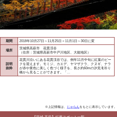
期間
2018年10月27日～11月25日＜11月1日～30日に変
茨城県高萩市 花貫渓谷
場所
（住所：茨城県高萩市中戸川地区、大能地区）
花貫川沿いにある花貫渓谷では、例年11月中旬に紅葉のピー
説明
クを迎えます。モミジ、カエデ、ヤマザクラ、クヌギ、ナラ
抜粋
が赤や黄色に美しく色づく様子を、長さ約60mの汐見滝吊り
橋から見ることができます。「…
※上記情報は、
じゃらん
をもとに表示しています。