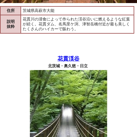
住所
茨城県高萩市大能
花貫川の浸食によって作られた渓谷沿いに燃えるような紅葉
説明
が続く。花貫ダム、名馬里ケ渕、津智岳橋付近が最も美しく
抜粋
たくさんのハイカーで賑わう。
花貫渓谷
北茨城・奥久慈・日立