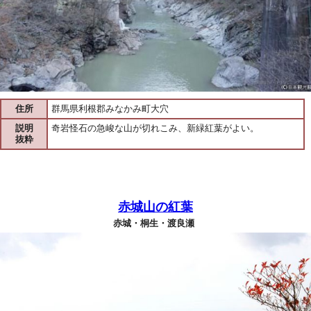
住所
群馬県利根郡みなかみ町大穴
説明
奇岩怪石の急峻な山が切れこみ、新緑紅葉がよい。
抜粋
赤城山の紅葉
赤城・桐生・渡良瀬