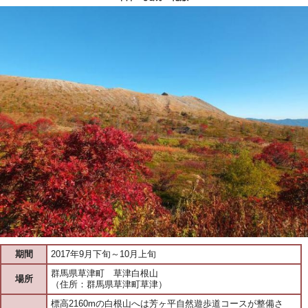
期間
2017年9月下旬～10月上旬
群馬県草津町 草津白根山
場所
（住所：群馬県草津町草津）
標高2160mの白根山へは芳ヶ平自然遊歩道コースが整備さ