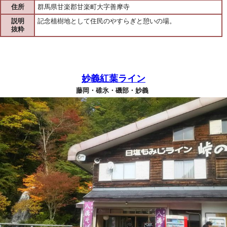
住所
群馬県甘楽郡甘楽町大字善摩寺
説明
記念植樹地として住民のやすらぎと憩いの場。
抜粋
妙義紅葉ライン
藤岡・碓氷・磯部・妙義