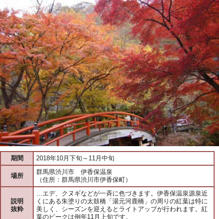
期間
2018年10月下旬～11月中旬
群馬県渋川市 伊香保温泉
場所
（住所：群馬県渋川市伊香保町）
…エデ、クヌギなどが一斉に色づきます。伊香保温泉源泉近
説明
くにある朱塗りの太鼓橋「湯元河鹿橋」の周りの紅葉は特に
抜粋
美しく、シーズンを迎えるとライトアップが行われます。紅
葉のピークは例年11月上旬です。