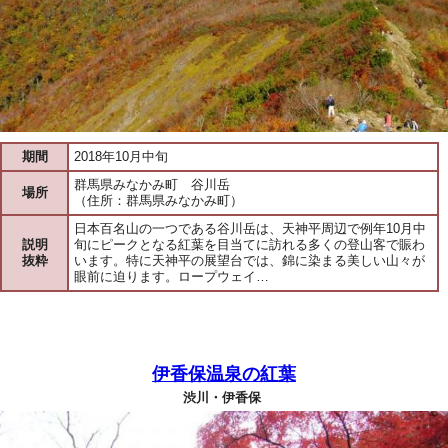
期間
2018年10月中旬
群馬県みなかみ町 谷川岳
場所
（住所：群馬県みなかみ町）
日本百名山の一つである谷川岳は、天神平周辺で例年10月中
説明
旬にピークとなる紅葉を目当てに訪れる多くの登山客で賑わ
抜粋
います。特に天神平の展望台では、錦に染まる美しい山々が
眼前に迫ります。ロープウェイ…
伊香保温泉の紅葉
渋川・伊香保