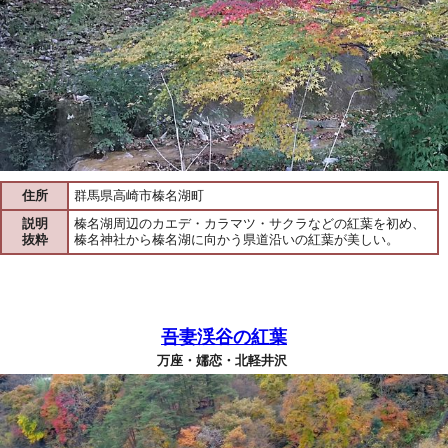
住所
群馬県高崎市榛名湖町
説明
榛名湖周辺のカエデ・カラマツ・サクラなどの紅葉を初め、
抜粋
榛名神社から榛名湖に向かう県道沿いの紅葉が美しい。
吾妻渓谷の紅葉
万座・嬬恋・北軽井沢