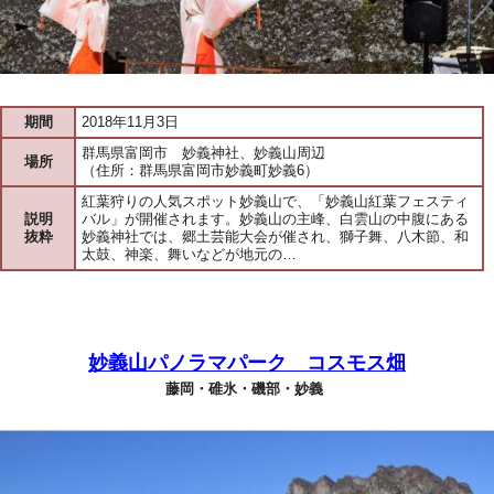
期間
2018年11月3日
群馬県富岡市 妙義神社、妙義山周辺
場所
（住所：群馬県富岡市妙義町妙義6）
紅葉狩りの人気スポット妙義山で、「妙義山紅葉フェスティ
説明
バル」が開催されます。妙義山の主峰、白雲山の中腹にある
抜粋
妙義神社では、郷土芸能大会が催され、獅子舞、八木節、和
太鼓、神楽、舞いなどが地元の…
妙義山パノラマパーク コスモス畑
藤岡・碓氷・磯部・妙義