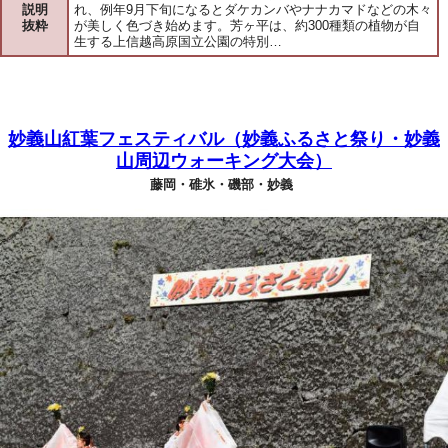
説明
れ、例年9月下旬になるとダケカンバやナナカマドなどの木々
抜粋
が美しく色づき始めます。芳ヶ平は、約300種類の植物が自
生する上信越高原国立公園の特別…
妙義山紅葉フェスティバル（妙義ふるさと祭り・妙義
山周辺ウォーキング大会）
藤岡・碓氷・磯部・妙義