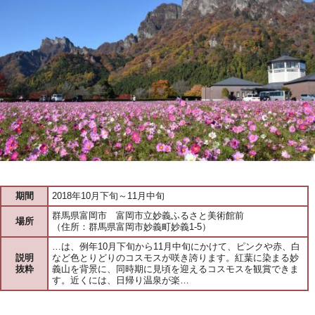
期間
2018年10月下旬～11月中旬
群馬県富岡市 富岡市立妙義ふるさと美術館前
場所
（住所：群馬県富岡市妙義町妙義1-5）
…は、例年10月下旬から11月中旬にかけて、ピンクや赤、白
説明
など色とりどりのコスモスが咲き誇ります。紅葉に染まる妙
抜粋
義山を背景に、同時期に見頃を迎えるコスモスを観賞できま
す。近くには、日帰り温泉が楽…