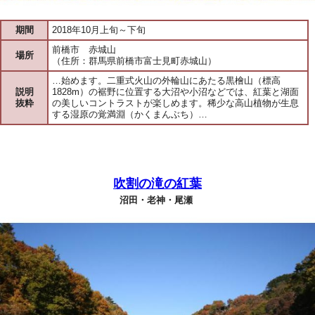
期間
2018年10月上旬～下旬
前橋市 赤城山
場所
（住所：群馬県前橋市富士見町赤城山）
…始めます。二重式火山の外輪山にあたる黒檜山（標高
説明
1828m）の裾野に位置する大沼や小沼などでは、紅葉と湖面
抜粋
の美しいコントラストが楽しめます。稀少な高山植物が生息
する湿原の覚満淵（かくまんぶち）…
吹割の滝の紅葉
沼田・老神・尾瀬