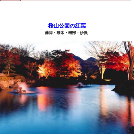
桜山公園の紅葉
藤岡・碓氷・磯部・妙義