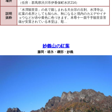
場所
（住所：群馬県渋川市伊香保町水沢214）
「水澤観世音」の名で親しまれる天台宗の古刹、水澤寺は、
説明
紅葉の名所としても知られ、秋になると境内のカエデやイチ
抜粋
ョウなどが赤や黄色に色づきます。本尊十一面千手観世音菩
薩が安置されている本堂は、彫…
妙義山の紅葉
藤岡・碓氷・磯部・妙義