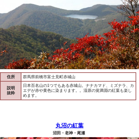
住所
群馬県前橋市富士見町赤城山
日本百名山の1つでもある赤城山。ナナカマド、ミズナラ、カ
説明
エデが赤や黄色に染まります。。湿原の覚満淵の紅葉も楽し
抜粋
めます。
丸沼の紅葉
沼田・老神・尾瀬