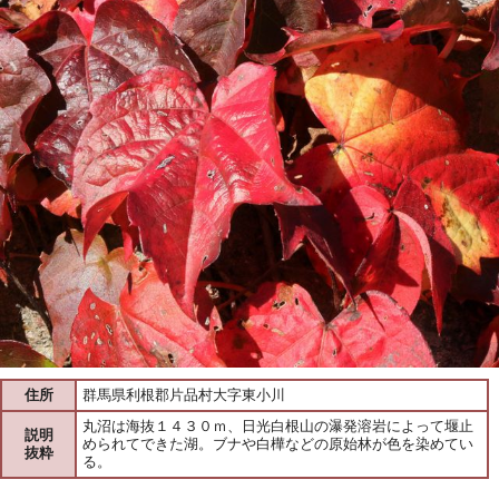
住所
群馬県利根郡片品村大字東小川
丸沼は海抜１４３０ｍ、日光白根山の瀑発溶岩によって堰止
説明
められてできた湖。ブナや白樺などの原始林が色を染めてい
抜粋
る。