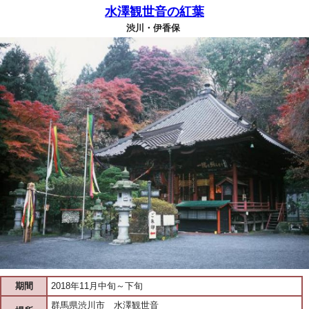
水澤観世音の紅葉
渋川・伊香保
期間
2018年11月中旬～下旬
群馬県渋川市 水澤観世音