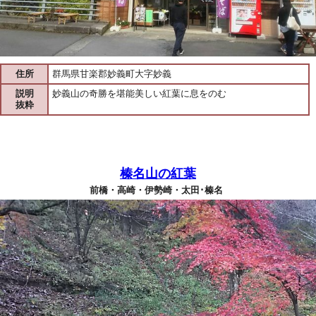
住所
群馬県甘楽郡妙義町大字妙義
説明
妙義山の奇勝を堪能美しい紅葉に息をのむ
抜粋
榛名山の紅葉
前橋・高崎・伊勢崎・太田･榛名