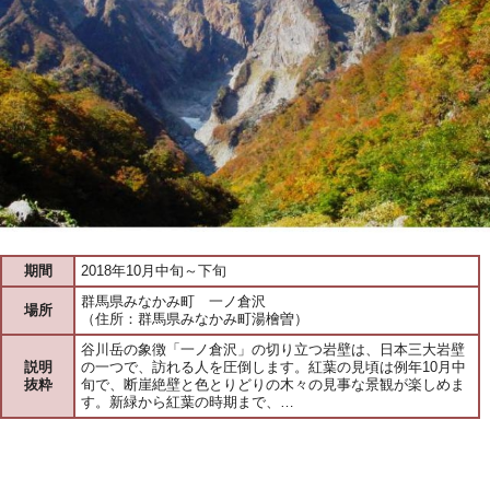
期間
2018年10月中旬～下旬
群馬県みなかみ町 一ノ倉沢
場所
（住所：群馬県みなかみ町湯檜曽）
谷川岳の象徴「一ノ倉沢」の切り立つ岩壁は、日本三大岩壁
説明
の一つで、訪れる人を圧倒します。紅葉の見頃は例年10月中
抜粋
旬で、断崖絶壁と色とりどりの木々の見事な景観が楽しめま
す。新緑から紅葉の時期まで、…