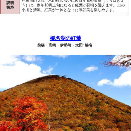
利根川の支流、木の根沢沿いに位置する照葉峡（てりはきょ
説明
う）は、例年10月上旬になると紅葉が見頃を迎えます。11の
抜粋
小滝と清流、紅葉が一体となった渓谷美を楽しめます。
榛名湖の紅葉
前橋・高崎・伊勢崎・太田･榛名