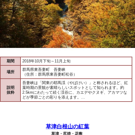
期間
2018年10月下旬～11月上旬
群馬県東吾妻町 吾妻峡
場所
（住所：群馬県東吾妻町松谷）
吾妻峡は「関東の耶馬渓（やばけい）」と称されるほど、紅
説明
葉時期の景観が素晴らしいスポットとして知られます。約
抜粋
2.5kmにわたって続く渓谷に、カエデやクヌギ、アカマツな
どが季節ごとの彩りを添えます。…
草津白根山の紅葉
草津・尻焼・花敷