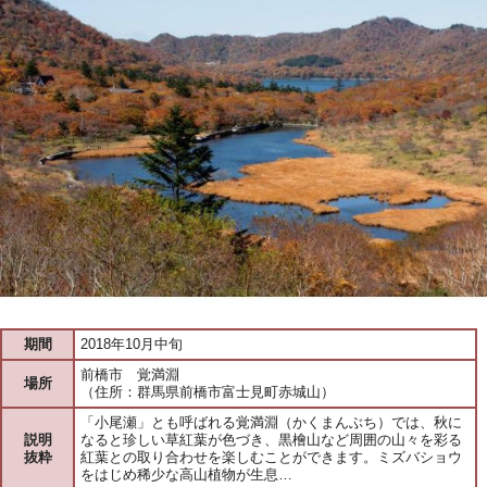
期間
2018年10月中旬
前橋市 覚満淵
場所
（住所：群馬県前橋市富士見町赤城山）
「小尾瀬」とも呼ばれる覚満淵（かくまんぶち）では、秋に
説明
なると珍しい草紅葉が色づき、黒檜山など周囲の山々を彩る
抜粋
紅葉との取り合わせを楽しむことができます。ミズバショウ
をはじめ稀少な高山植物が生息…