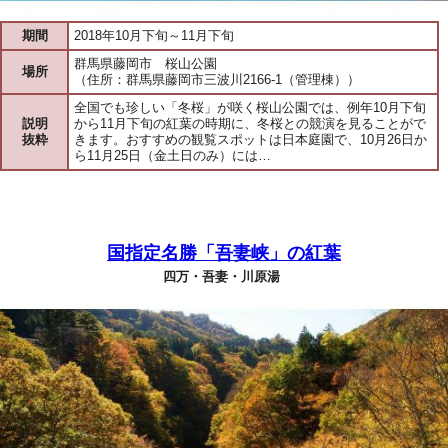
期間
2018年10月下旬～11月下旬
群馬県藤岡市 桜山公園
場所
（住所：群馬県藤岡市三波川2166-1（管理棟））
全国でも珍しい「冬桜」が咲く桜山公園では、例年10月下旬
説明
から11月下旬の紅葉の時期に、冬桜との競演を見ることがで
抜粋
きます。おすすめの観覧スポットは日本庭園で、10月26日か
ら11月25日（金土日のみ）には…
国指定名勝「吾妻峡」の紅葉
四万・吾妻・川原湯