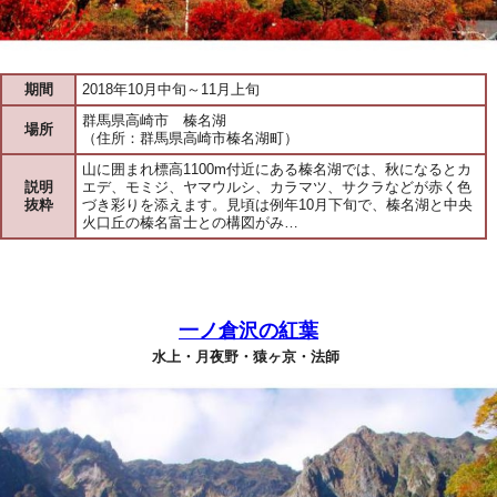
期間
2018年10月中旬～11月上旬
群馬県高崎市 榛名湖
場所
（住所：群馬県高崎市榛名湖町）
山に囲まれ標高1100m付近にある榛名湖では、秋になるとカ
説明
エデ、モミジ、ヤマウルシ、カラマツ、サクラなどが赤く色
抜粋
づき彩りを添えます。見頃は例年10月下旬で、榛名湖と中央
火口丘の榛名富士との構図がみ…
一ノ倉沢の紅葉
水上・月夜野・猿ヶ京・法師