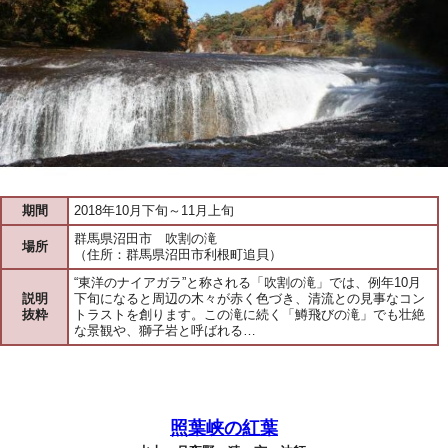
期間
2018年10月下旬～11月上旬
群馬県沼田市 吹割の滝
場所
（住所：群馬県沼田市利根町追貝）
“東洋のナイアガラ”と称される「吹割の滝」では、例年10月
説明
下旬になると周辺の木々が赤く色づき、清流との見事なコン
抜粋
トラストを創ります。この滝に続く「鱒飛びの滝」でも壮絶
な景観や、獅子岩と呼ばれる…
照葉峡の紅葉