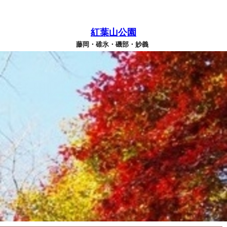
紅葉山公園
藤岡・碓氷・磯部・妙義