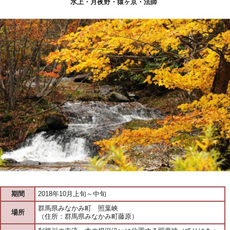
水上・月夜野・猿ヶ京・法師
期間
2018年10月上旬～中旬
群馬県みなかみ町 照葉峡
場所
（住所：群馬県みなかみ町藤原）