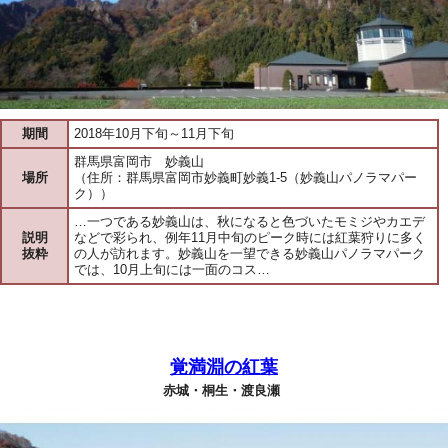
期間
2018年10月下旬～11月下旬
群馬県富岡市 妙義山
場所
（住所：群馬県富岡市妙義町妙義1-5（妙義山パノラマパー
ク））
…一つである妙義山は、秋になると色づいたモミジやカエデ
説明
などで彩られ、例年11月中旬のピーク時には紅葉狩りに多く
抜粋
の人が訪れます。妙義山を一望できる妙義山パノラマパーク
では、10月上旬には一面のコス…
覚満淵の紅葉
赤城・桐生・渡良瀬