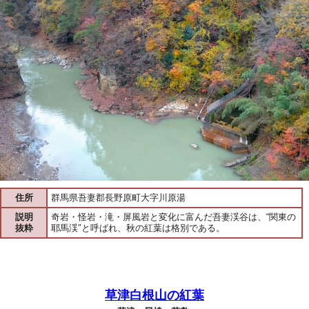
住所
群馬県吾妻郡長野原町大字川原湯
説明
奇岩・怪岩・滝・屏風岩と変化に富んだ吾妻渓谷は、“関東の
抜粋
耶馬渓″と呼ばれ、秋の紅葉は格別である。
草津白根山の紅葉