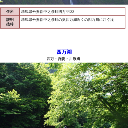
住所
群馬県吾妻郡中之条町四万4400
説明
群馬県吾妻郡中之条町の奥四万湖近くの四万川に注ぐ滝
抜粋
四万湖
四万・吾妻・川原湯