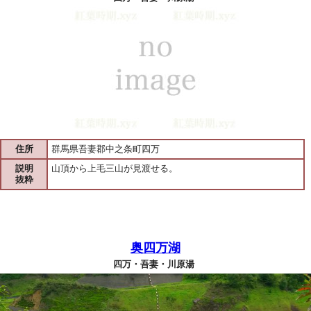
住所
群馬県吾妻郡中之条町四万
説明
山頂から上毛三山が見渡せる。
抜粋
奥四万湖
四万・吾妻・川原湯