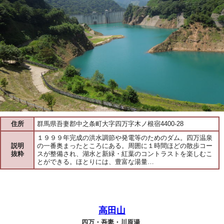
住所
群馬県吾妻郡中之条町大字四万字木ノ根宿4400-28
１９９９年完成の洪水調節や発電等のためのダム。四万温泉
説明
の一番奥まったところにある。周囲に１時間ほどの散歩コー
抜粋
スが整備され、湖水と新緑・紅葉のコントラストを楽しむこ
とができる。ほとりには、豊富な湯量…
高田山
四万・吾妻・川原湯