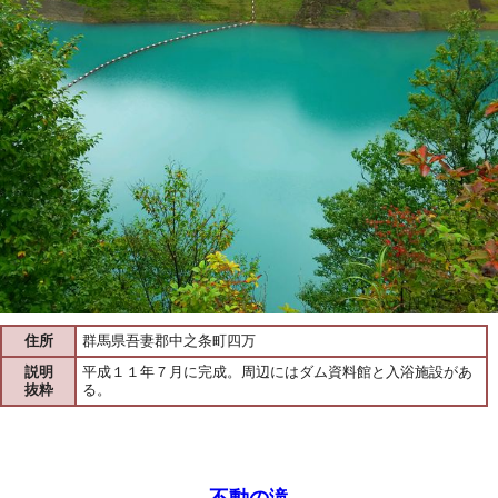
住所
群馬県吾妻郡中之条町四万
説明
平成１１年７月に完成。周辺にはダム資料館と入浴施設があ
抜粋
る。
不動の滝