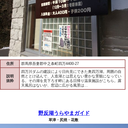
住所
群馬県吾妻郡中之条町四万4400-27
四万川ダムの建設により日向見にできた奥四万湖。周囲の自
説明
然ととけ込んで、人造湖とは思えない豊かな景観になってい
抜粋
る。その湖を見下ろす畔にある日帰り温泉施設がこちら。露
天風呂はないが、窓辺に広がる風景は…
野反湖うらやまガイド
草津・尻焼・花敷