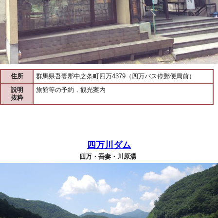
住所
群馬県吾妻郡中之条町四万4379（四万バス停郵便局前）
説明
旅館等の予約，観光案内
抜粋
四万川ダム
四万・吾妻・川原湯