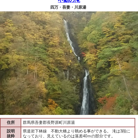
四万・吾妻・川原湯
住所
群馬県吾妻郡長野原町川原湯
説明
県道岩下林線 不動大橋より眺める事ができる。 滝は3段に
抜粋
なっており、見えているのは落差40ｍの部分です。