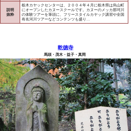
栃木カヤックセンターは、２００４年４月に栃木県は烏山町
説明
にオープンしたカヌースクールです。カヌーのメッカ那珂川
抜粋
の体験ツアーを筆頭に、フリースタイルカヤック講習や全国
有名河川ツアーなどコンテンツも盛り…
乾徳寺
馬頭・茂木・益子・真岡