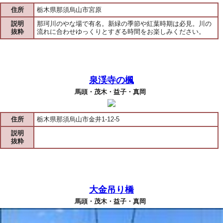
住所
栃木県那須烏山市宮原
説明
那珂川のやな場で有名。新緑の季節や紅葉時期は必見。川の
抜粋
流れに合わせゆっくりとすぎる時間をお楽しみください。
泉渓寺の楓
馬頭・茂木・益子・真岡
住所
栃木県那須烏山市金井1-12-5
説明
抜粋
大金吊り橋
馬頭・茂木・益子・真岡