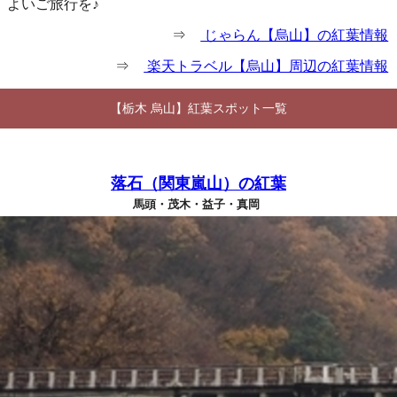
よいご旅行を♪
⇒
じゃらん【烏山】の紅葉情報
⇒
楽天トラベル【烏山】周辺の紅葉情報
【栃木 烏山】紅葉スポット一覧
落石（関東嵐山）の紅葉
馬頭・茂木・益子・真岡