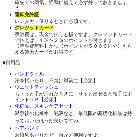
旅先での病気、怪我に備えて必ず持っておきましょ
う！
運転免許証
レンタカー借りるときに必須です。
クレジットカード
宿泊費は、現金で払うと損ですよ。クレジットカード
で払えば、１％〜２％のポイントが付きます！
【年会費無料】かつ【ポイントが５０００円分】もら
える
楽天カード
がお得です。
■日用品
ハンドタオル
汗を拭いたり、日焼け対策に【必須】
ウエットティッシュ
ちょっと手が汚れたときに。サッと出せると相手にポ
イントＵＰ【必須】
化粧品、スキンケアセット
温泉後の化粧水、乳液など、最低限の基礎化粧品は持
っておいたほうが良いですね。
ヘアバンド
お風呂あがりなど、何かと便利ですよ。