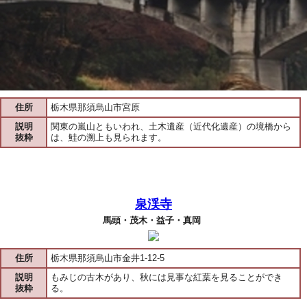
住所
栃木県那須烏山市宮原
説明
関東の嵐山ともいわれ、土木遺産（近代化遺産）の境橋から
抜粋
は、鮭の溯上も見られます。
泉渓寺
馬頭・茂木・益子・真岡
住所
栃木県那須烏山市金井1-12-5
説明
もみじの古木があり、秋には見事な紅葉を見ることができ
抜粋
る。