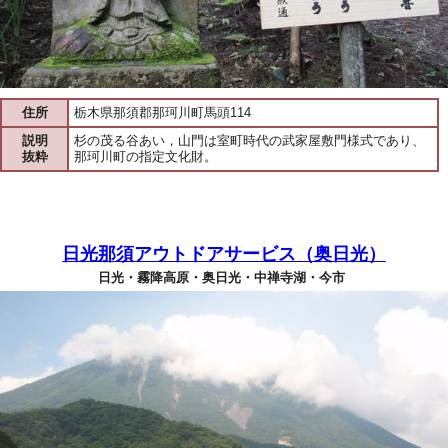
住所
栃木県那須郡那珂川町馬頭114
説明
杉の茂る谷あい，山門は室町時代の武家屋敷門様式であり、
抜粋
那珂川町の指定文化財。
日光那須アウトドアサービス（奥日光）
日光・霧降高原・奥日光・中禅寺湖・今市