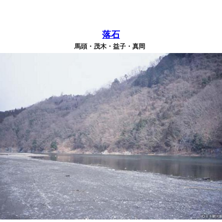
落石
馬頭・茂木・益子・真岡