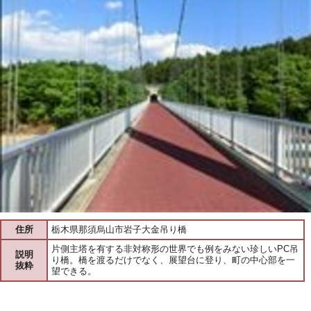
住所
栃木県那須烏山市岩子大金吊り橋
片側主塔を有する非対称形の世界でも例をみない珍しいPC吊
説明
り橋。橋を渡るだけでなく、展望台に登り、町の中心部を一
抜粋
望できる。