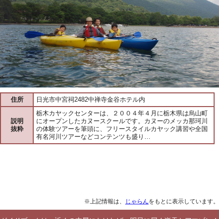
住所
日光市中宮祠2482中禅寺金谷ホテル内
栃木カヤックセンターは、２００４年４月に栃木県は烏山町
説明
にオープンしたカヌースクールです。カヌーのメッカ那珂川
抜粋
の体験ツアーを筆頭に、フリースタイルカヤック講習や全国
有名河川ツアーなどコンテンツも盛り…
※上記情報は、
じゃらん
をもとに表示しています。