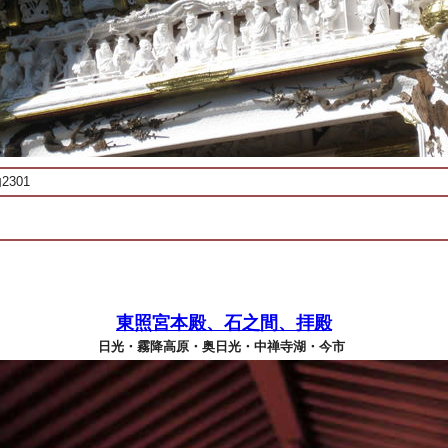
301
東照宮本殿、石之間、拝殿
日光・霧降高原・奥日光・中禅寺湖・今市