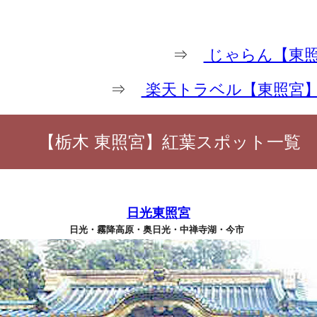
⇒
じゃらん【東照
⇒
楽天トラベル【東照宮
【栃木 東照宮】紅葉スポット一覧
日光東照宮
日光・霧降高原・奥日光・中禅寺湖・今市