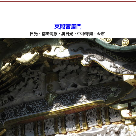
東照宮唐門
日光・霧降高原・奥日光・中禅寺湖・今市