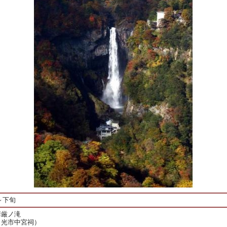
旬～下旬
華厳ノ滝
日光市中宮祠）