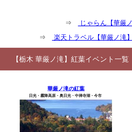
⇒
じゃらん【華厳ノ
⇒
楽天トラベル【華厳ノ滝
【栃木 華厳ノ滝】紅葉イベント一覧
華厳ノ滝の紅葉
日光・霧降高原・奥日光・中禅寺湖・今市