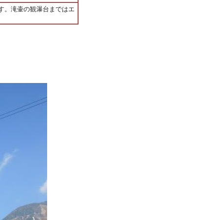
す。滝壷の観瀑台まではエ