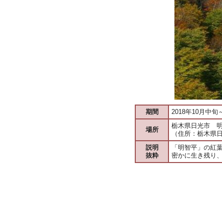
期間
2018年10月中
栃木県日光市 
場所
（住所：栃木県
説明
「明智平」の紅
抜粋
密かに生き残り