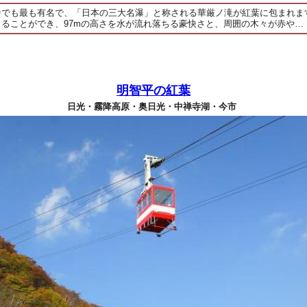
中でも最も有名で、「日本の三大名瀑」と称される華厳ノ滝が紅葉に包まれま
ることができ、97mの高さを水が流れ落ちる豪快さと、周囲の木々が赤や…
明智平の紅葉
日光・霧降高原・奥日光・中禅寺湖・今市