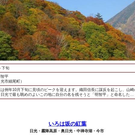
旬～下旬
明智平
日光市細尾町）
葉は例年10月下旬に見頃のピークを迎えます。織田信長に謀反を起こし、山崎
、日光で最も眺めのよいこの地に自分の名を残そうと「明智平」と命名した…
いろは坂の紅葉
日光・霧降高原・奥日光・中禅寺湖・今市