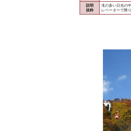
説明
滝の多い日光の
抜粋
レベーターで降り