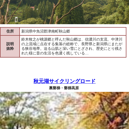
住所
新潟県中魚沼郡津南町秋山郷
鈴木牧之が桃源郷と呼んだ秋山郷は、信濃川の支流、中津川
説明
の上流域に点在する集落の総称で、長野県と新潟県にまたが
抜粋
る狭谷地帯。迫る山肌と深い雪にとざされ、歴史にとり残さ
れた様に昔の生活を色濃く残している…
秋元湖サイクリングロード
裏磐梯・磐梯高原