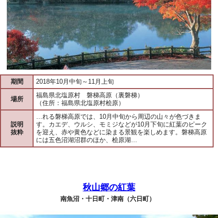
期間
2018年10月中旬～11月上旬
福島県北塩原村 磐梯高原（裏磐梯）
場所
（住所：福島県北塩原村桧原）
…れる磐梯高原では、10月中旬から周辺の山々が色づきま
説明
す。カエデ、ウルシ、モミジなどが10月下旬に紅葉のピーク
抜粋
を迎え、赤や黄色などに染まる景観を楽しめます。磐梯高原
には五色沼湖沼群のほか、桧原湖…
秋山郷の紅葉
南魚沼・十日町・津南（六日町）