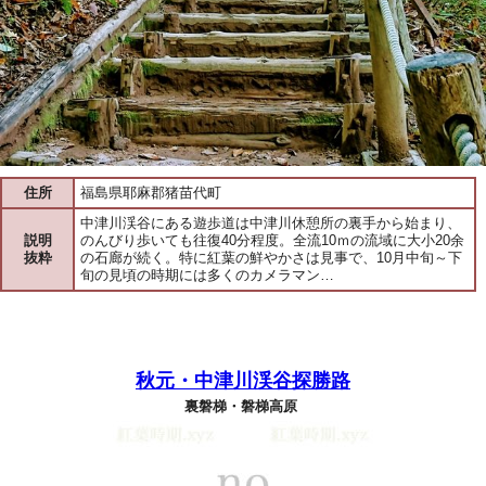
住所
福島県耶麻郡猪苗代町
中津川渓谷にある遊歩道は中津川休憩所の裏手から始まり、
説明
のんびり歩いても往復40分程度。全流10ｍの流域に大小20余
抜粋
の石廊が続く。特に紅葉の鮮やかさは見事で、10月中旬～下
旬の見頃の時期には多くのカメラマン…
秋元・中津川渓谷探勝路
裏磐梯・磐梯高原