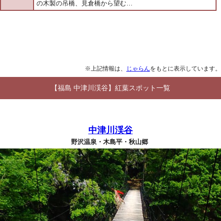
の木製の吊橋、見倉橋から望む…
※上記情報は、
じゃらん
をもとに表示しています。
【福島 中津川渓谷】紅葉スポット一覧
中津川渓谷
野沢温泉・木島平・秋山郷