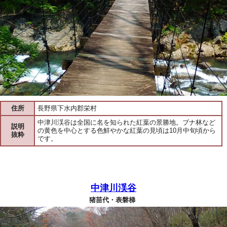
住所
長野県下水内郡栄村
中津川渓谷は全国に名を知られた紅葉の景勝地。ブナ林など
説明
の黄色を中心とする色鮮やかな紅葉の見頃は10月中旬頃から
抜粋
です。
中津川渓谷
猪苗代・表磐梯