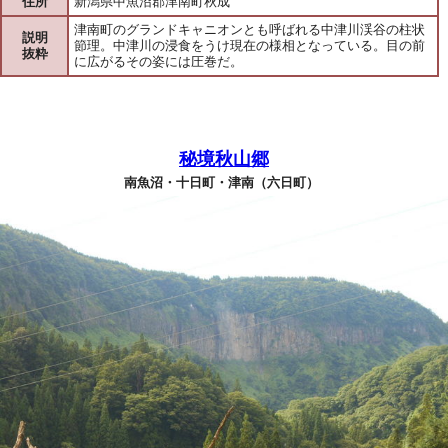
住所
新潟県中魚沼郡津南町秋成
津南町のグランドキャニオンとも呼ばれる中津川渓谷の柱状
説明
節理。中津川の浸食をうけ現在の様相となっている。目の前
抜粋
に広がるその姿には圧巻だ。
秘境秋山郷
南魚沼・十日町・津南（六日町）