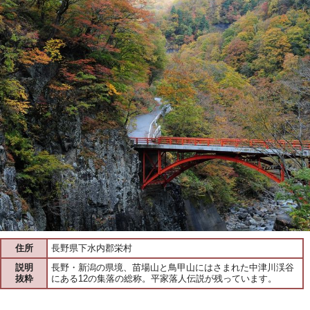
住所
長野県下水内郡栄村
説明
長野・新潟の県境、苗場山と鳥甲山にはさまれた中津川渓谷
抜粋
にある12の集落の総称。平家落人伝説が残っています。