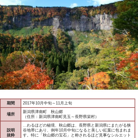
期間
2017年10月中旬～11月上旬
新潟県津南町 秋山郷
場所
（住所：新潟県津南町見玉～長野県栄村）
…わるほどの秘境、秋山郷は、長野県と新潟県にまたがる狭
説明
谷地帯にあり、例年10月中旬になると美しい紅葉に包まれま
抜粋
す。特に「秋山郷の宝石」と称されるほど見事なシルエット