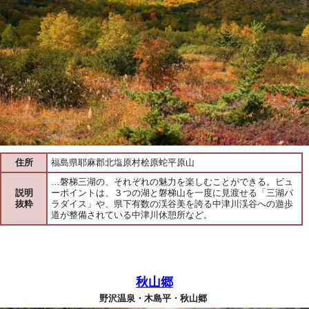
住所
福島県耶麻郡北塩原村桧原蛇平原山
…磐梯三湖の、それぞれの魅力を楽しむことができる。ビュ
説明
ーポイントは、３つの湖と磐梯山を一度に見渡せる「三湖パ
抜粋
ラダイス」や、県下有数の渓谷美を誇る中津川渓谷への遊歩
道が整備されている中津川休憩所など。
秋山郷
野沢温泉・木島平・秋山郷