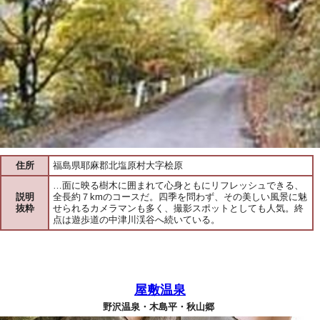
住所
福島県耶麻郡北塩原村大字桧原
…面に映る樹木に囲まれて心身ともにリフレッシュできる、
説明
全長約７kmのコースだ。四季を問わず、その美しい風景に魅
抜粋
せられるカメラマンも多く、撮影スポットとしても人気。終
点は遊歩道の中津川渓谷へ続いている。
屋敷温泉
野沢温泉・木島平・秋山郷