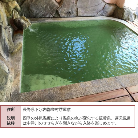
住所
長野県下水内郡栄村堺屋敷
説明
四季の外気温度により温泉の色が変化する硫黄泉。露天風呂
抜粋
は中津川のせせらぎを聞きながら入浴を楽しめます。