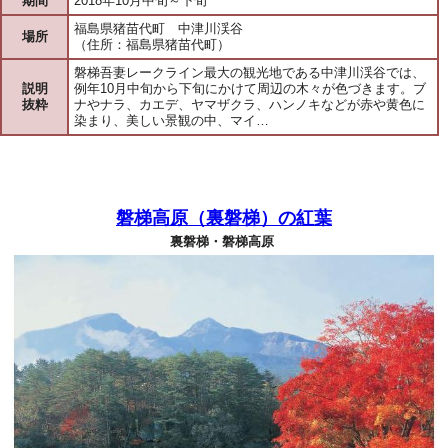
期間
2018年10月中旬～下旬
福島県猪苗代町 中津川渓谷
場所
（住所：福島県猪苗代町）
磐梯吾妻レークライン最大の観光地である中津川渓谷では、
説明
例年10月中旬から下旬にかけて周辺の木々が色づきます。ブ
抜粋
ナやナラ、カエデ、ヤマザクラ、ハンノキなどが赤や黄色に
染まり、美しい景観の中、マイ…
磐梯高原（裏磐梯）の紅葉
裏磐梯・磐梯高原