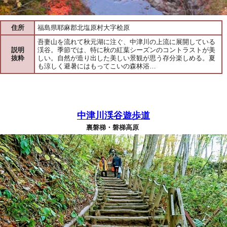
住所
福島県耶麻郡北塩原村大字桧原
吾妻山を流れて秋元湖に注ぐ、中津川の上流に展開している
説明
渓谷。季節では、特に秋の紅葉シーズンのコントラストが美
抜粋
しい。自然が造り出した美しい景観が思う存分楽しめる。夏
も涼しく避暑にはもってこいの森林浴…
中津川渓谷遊歩道
裏磐梯・磐梯高原