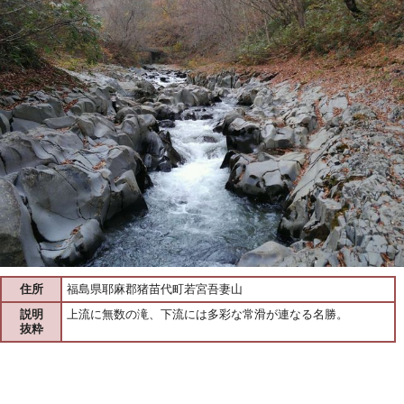
住所
福島県耶麻郡猪苗代町若宮吾妻山
説明
上流に無数の滝、下流には多彩な常滑が連なる名勝。
抜粋