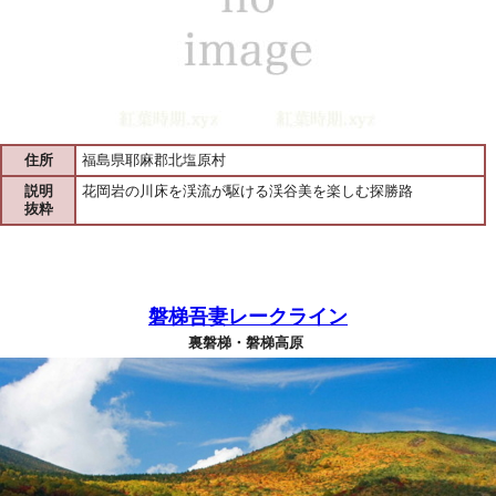
住所
福島県耶麻郡北塩原村
説明
花岡岩の川床を渓流が駆ける渓谷美を楽しむ探勝路
抜粋
磐梯吾妻レークライン
裏磐梯・磐梯高原