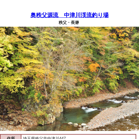
奥秩父源流 中津川渓流釣り場
秩父・長瀞
住所
埼玉県秩父市中津川447