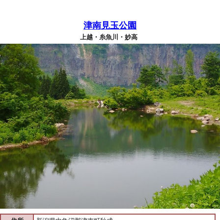
津南見玉公園
上越・糸魚川・妙高