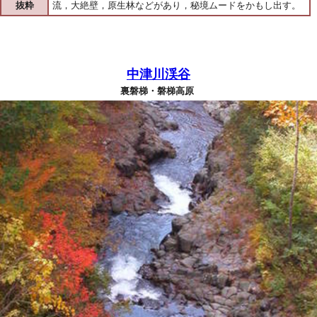
抜粋
流，大絶壁，原生林などがあり，秘境ムードをかもし出す。
中津川渓谷
裏磐梯・磐梯高原