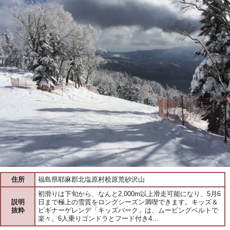
住所
福島県耶麻郡北塩原村桧原荒砂沢山
初滑りは下旬から、なんと2,000m以上滑走可能になり、5月6
説明
日まで極上の雪質をロングシーズン満喫できます。キッズ＆
抜粋
ビギナーゲレンデ「キッズパーク」は、ムービングベルトで
楽々。6人乗りゴンドラとフード付き4…