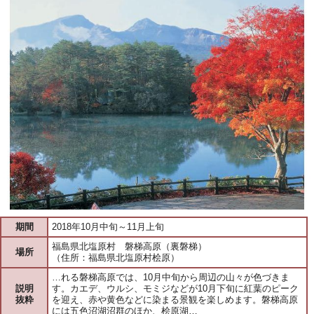
期間
2018年10月中旬～11月上旬
福島県北塩原村 磐梯高原（裏磐梯）
場所
（住所：福島県北塩原村桧原）
…れる磐梯高原では、10月中旬から周辺の山々が色づきま
説明
す。カエデ、ウルシ、モミジなどが10月下旬に紅葉のピーク
抜粋
を迎え、赤や黄色などに染まる景観を楽しめます。磐梯高原
には五色沼湖沼群のほか、桧原湖…