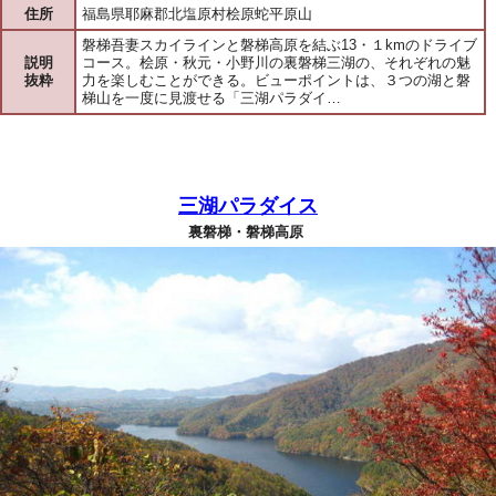
住所
福島県耶麻郡北塩原村桧原蛇平原山
磐梯吾妻スカイラインと磐梯高原を結ぶ13・１kmのドライブ
説明
コース。桧原・秋元・小野川の裏磐梯三湖の、それぞれの魅
抜粋
力を楽しむことができる。ビューポイントは、３つの湖と磐
梯山を一度に見渡せる「三湖パラダイ…
三湖パラダイス
裏磐梯・磐梯高原