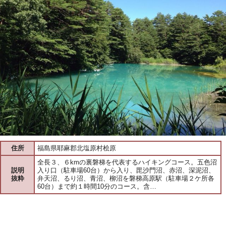
住所
福島県耶麻郡北塩原村桧原
全長３、６kmの裏磐梯を代表するハイキングコース。五色沼
説明
入り口（駐車場60台）から入り、毘沙門沼、赤沼、深泥沼、
抜粋
弁天沼、るり沼、青沼、柳沼を磐梯高原駅（駐車場２ケ所各
60台）まで約１時間10分のコース。含…