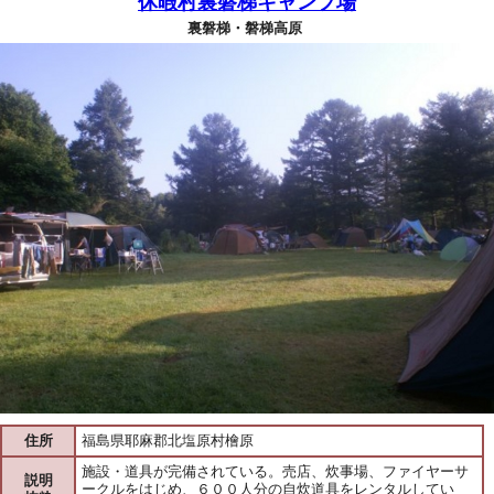
休暇村裏磐梯キャンプ場
裏磐梯・磐梯高原
住所
福島県耶麻郡北塩原村檜原
施設・道具が完備されている。売店、炊事場、ファイヤーサ
説明
ークルをはじめ、６００人分の自炊道具をレンタルしてい