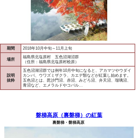
期間
2018年10月中旬～11月上旬
福島県北塩原村 五色沼湖沼群
場所
（住所：福島県北塩原村桧原）
五色沼湖沼群では例年10月中旬になると、アカマツやウダイ
説明
カンバ、ウワズミザクラ、カエデ類などが紅葉し始めます。
抜粋
五色沼とは、毘沙門沼、赤沼、みどろ沼、弁天沼、瑠璃沼、
青沼など、エメラルドやコバル…
磐梯高原（裏磐梯）の紅葉
裏磐梯・磐梯高原