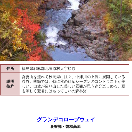
住所
福島県耶麻郡北塩原村大字桧原
吾妻山を流れて秋元湖に注ぐ、中津川の上流に展開している
説明
渓谷。季節では、特に秋の紅葉シーズンのコントラストが美
抜粋
しい。自然が造り出した美しい景観が思う存分楽しめる。夏
も涼しく避暑にはもってこいの森林浴…
グランデコロープウェイ
裏磐梯・磐梯高原