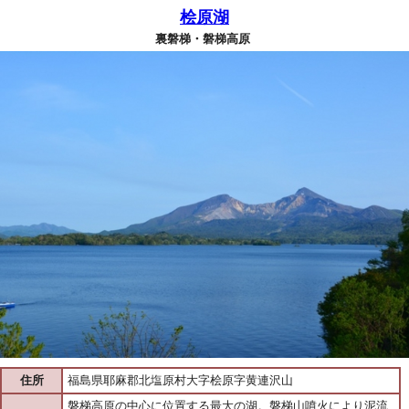
桧原湖
裏磐梯・磐梯高原
住所
福島県耶麻郡北塩原村大字桧原字黄連沢山
磐梯高原の中心に位置する最大の湖。磐梯山噴火により泥流