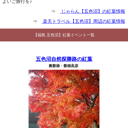
よいご旅行を♪
⇒
じゃらん【五色沼】の紅葉情報
⇒
楽天トラベル【五色沼】周辺の紅葉情報
【福島 五色沼】紅葉イベント一覧
五色沼自然探勝路の紅葉
裏磐梯・磐梯高原