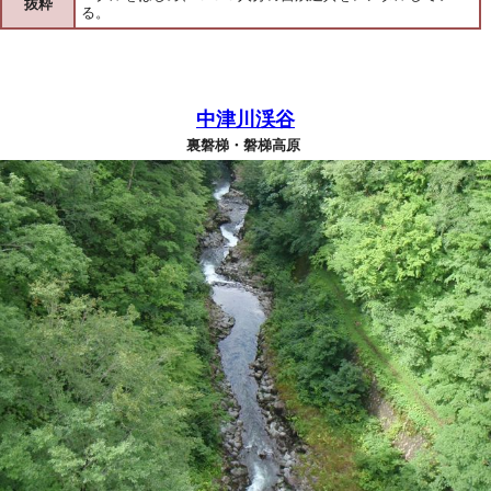
抜粋
る。
中津川渓谷
裏磐梯・磐梯高原