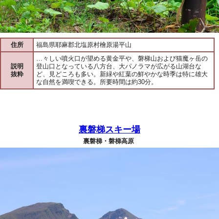
住所
福島県耶麻郡北塩原村檜原湯平山
…々しい噴火口が望める黄金平や、磐梯山および猫魔ヶ岳の
説明
登山口となっている八方台、大パノラマが広がる山湖台な
抜粋
ど、見どころも多い。新緑や紅葉の鮮やかな時季は特に雄大
な自然を満喫できる。所要時間は約30分。
裏磐梯スキー場
裏磐梯・磐梯高原