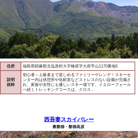
住所
福島県耶麻郡北塩原村大字檜原字大府平山1170番地5
初心者～上級者まで楽しめるファミリーゲレンデ！スキーセ
説明
ンター内は休憩所や化粧室などストレスのない設備が完備さ
抜粋
れ、家族や女性にも優しいスキー場です。イエローフォール
へ続くトレッキングコースは、クロス…
西吾妻スカイバレー
裏磐梯・磐梯高原