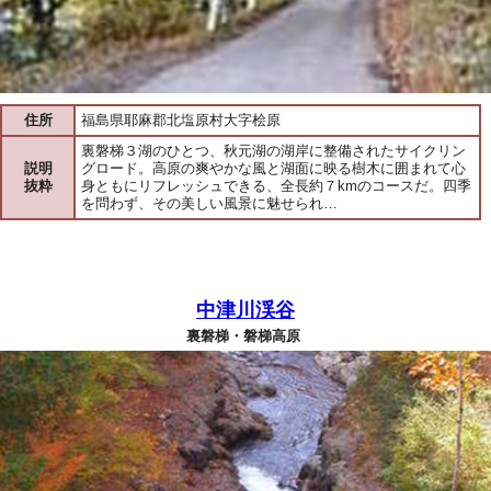
住所
福島県耶麻郡北塩原村大字桧原
裏磐梯３湖のひとつ、秋元湖の湖岸に整備されたサイクリン
説明
グロード。高原の爽やかな風と湖面に映る樹木に囲まれて心
抜粋
身ともにリフレッシュできる、全長約７kmのコースだ。四季
を問わず、その美しい風景に魅せられ…
中津川渓谷
裏磐梯・磐梯高原