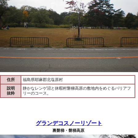
住所
福島県耶麻郡北塩原村
説明
静かなレンゲ沼と休暇村磐梯高原の敷地内をめぐるバリアフ
抜粋
リーのコース。
グランデコスノーリゾート
裏磐梯・磐梯高原