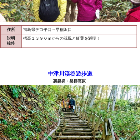
住所
福島県デコ平口～早稲沢口
説明
標高１３９０ｍからの涼風と紅葉を満喫！
抜粋
中津川渓谷遊歩道
裏磐梯・磐梯高原