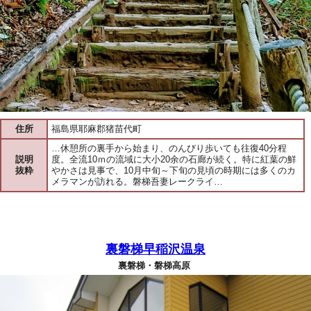
住所
福島県耶麻郡猪苗代町
…休憩所の裏手から始まり、のんびり歩いても往復40分程
説明
度。全流10ｍの流域に大小20余の石廊が続く。特に紅葉の鮮
抜粋
やかさは見事で、10月中旬～下旬の見頃の時期には多くのカ
メラマンが訪れる。磐梯吾妻レークライ…
裏磐梯早稲沢温泉
裏磐梯・磐梯高原