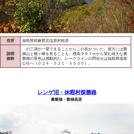
住所
福島県耶麻郡北塩原村桧原
…の三湖が一望できることからこの名がついた。彼方には磐
説明
梯山と櫛ヶ峰を見ることも。標高９９７ｍから望む雄大な裏
抜粋
磐梯の景色は感動的だ。レークラインの問合せは福島県道路
公社へ（０２４・５２１・５５３０）。
レンゲ沼・休暇村探勝路
裏磐梯・磐梯高原