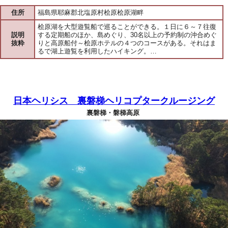
住所
福島県耶麻郡北塩原村桧原桧原湖畔
桧原湖を大型遊覧船で巡ることができる。１日に６～７往復
説明
する定期船のほか、島めぐり、30名以上の予約制の沖合めぐ
抜粋
りと高原船付～桧原ホテルの４つのコースがある。それはま
るで湖上遊覧を利用したハイキング。…
日本ヘリシス 裏磐梯ヘリコプタークルージング
裏磐梯・磐梯高原