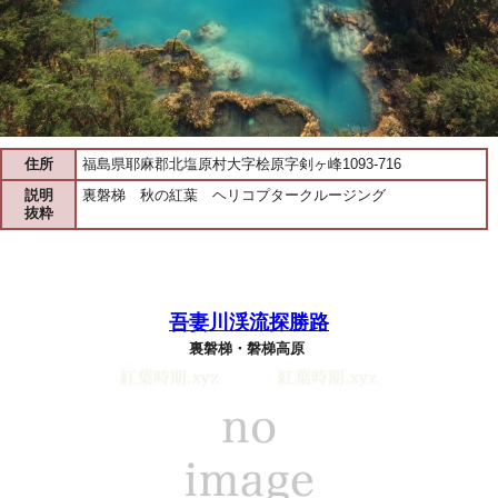
住所
福島県耶麻郡北塩原村大字桧原字剣ヶ峰1093-716
説明
裏磐梯 秋の紅葉 ヘリコプタークルージング
抜粋
吾妻川渓流探勝路
裏磐梯・磐梯高原