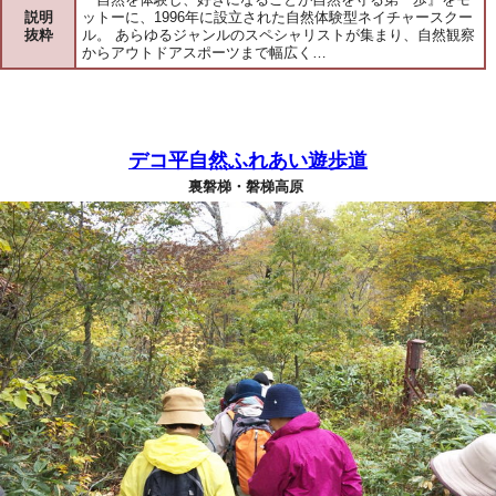
説明
ットーに、1996年に設立された自然体験型ネイチャースクー
抜粋
ル。 あらゆるジャンルのスペシャリストが集まり、自然観察
からアウトドアスポーツまで幅広く…
デコ平自然ふれあい遊歩道
裏磐梯・磐梯高原