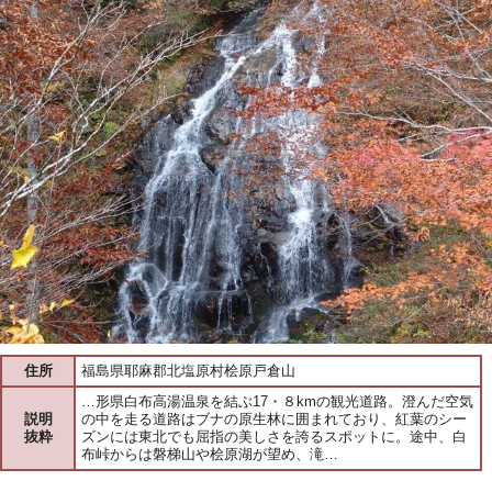
住所
福島県耶麻郡北塩原村桧原戸倉山
…形県白布高湯温泉を結ぶ17・８kmの観光道路。澄んだ空気
説明
の中を走る道路はブナの原生林に囲まれており、紅葉のシー
抜粋
ズンには東北でも屈指の美しさを誇るスポットに。途中、白
布峠からは磐梯山や桧原湖が望め、滝…