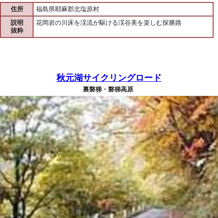
住所
福島県耶麻郡北塩原村
説明
花岡岩の川床を渓流が駆ける渓谷美を楽しむ探勝路
抜粋
秋元湖サイクリングロード
裏磐梯・磐梯高原