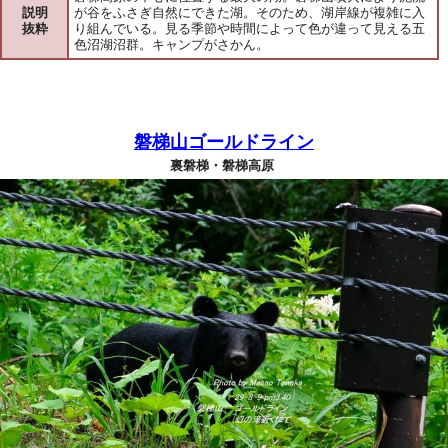
説明
が谷をふさぎ自然にできた湖。そのため、湖岸線が複雑に入
抜粋
り組んでいる。見る季節や時間によって色が違って見える五
色沼湖沼群。キャンプがさかん。
磐梯山ゴールドライン
裏磐梯・磐梯高原