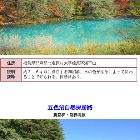
住所
福島県耶麻郡北塩原村大字桧原字湯平山
説明
約３．６キロに点在する湖沼群。水の色が湖沼によって変わ
抜粋
ることで知られる。探勝路あり。
五色沼自然探勝路
裏磐梯・磐梯高原