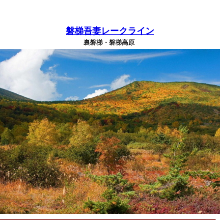
磐梯吾妻レークライン
裏磐梯・磐梯高原