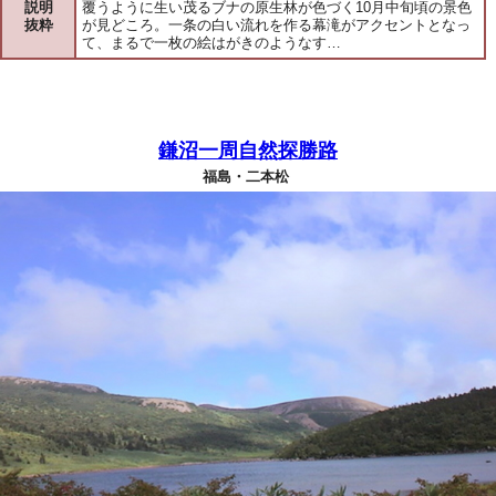
説明
覆うように生い茂るブナの原生林が色づく10月中旬頃の景色
抜粋
が見どころ。一条の白い流れを作る幕滝がアクセントとなっ
て、まるで一枚の絵はがきのようなす…
鎌沼一周自然探勝路
福島・二本松