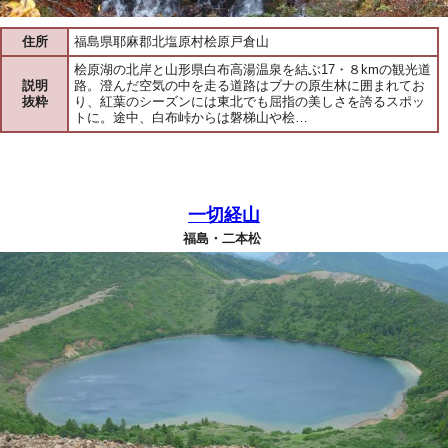
住所
福島県耶麻郡北塩原村桧原戸倉山
桧原湖の北岸と山形県白布高湯温泉を結ぶ17・８kmの観光道
説明
路。澄んだ空気の中を走る道路はブナの原生林に囲まれてお
抜粋
り、紅葉のシーズンには東北でも屈指の美しさを誇るスポッ
トに。途中、白布峠からは磐梯山や桧…
一切経山
福島・二本松