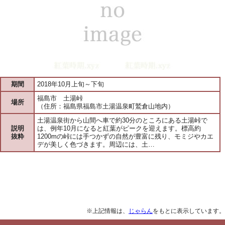
期間
2018年10月上旬～下旬
福島市 土湯峠
場所
（住所：福島県福島市土湯温泉町鷲倉山地内）
土湯温泉街から山間へ車で約30分のところにある土湯峠で
説明
は、例年10月になると紅葉がピークを迎えます。標高約
抜粋
1200mの峠には手つかずの自然が豊富に残り、モミジやカエ
デが美しく色づきます。周辺には、土…
※上記情報は、
じゃらん
をもとに表示しています。