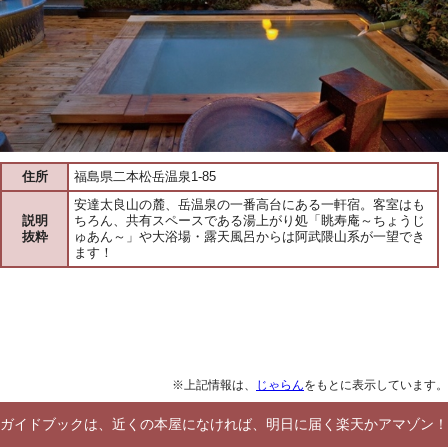
住所
福島県二本松岳温泉1-85
安達太良山の麓、岳温泉の一番高台にある一軒宿。客室はも
説明
ちろん、共有スペースである湯上がり処「眺寿庵～ちょうじ
抜粋
ゅあん～」や大浴場・露天風呂からは阿武隈山系が一望でき
ます！
※上記情報は、
じゃらん
をもとに表示しています。
ガイドブックは、近くの本屋になければ、明日に届く楽天かアマゾン！