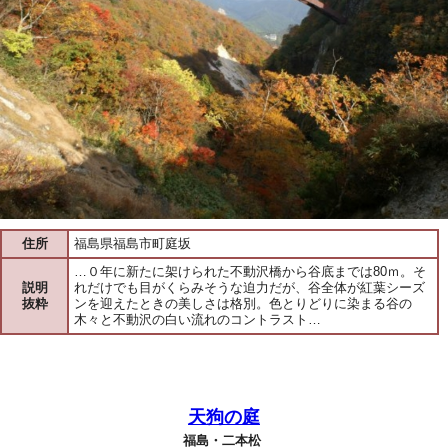
住所
福島県福島市町庭坂
…０年に新たに架けられた不動沢橋から谷底までは80ｍ。そ
説明
れだけでも目がくらみそうな迫力だが、谷全体が紅葉シーズ
抜粋
ンを迎えたときの美しさは格別。色とりどりに染まる谷の
木々と不動沢の白い流れのコントラスト…
天狗の庭
福島・二本松