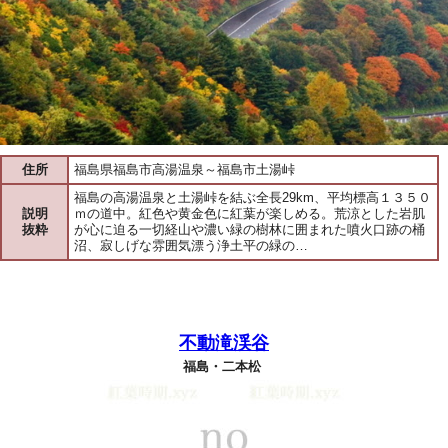
住所
福島県福島市高湯温泉～福島市土湯峠
福島の高湯温泉と土湯峠を結ぶ全長29km、平均標高１３５０
説明
ｍの道中。紅色や黄金色に紅葉が楽しめる。荒涼とした岩肌
抜粋
が心に迫る一切経山や濃い緑の樹林に囲まれた噴火口跡の桶
沼、寂しげな雰囲気漂う浄土平の緑の…
不動滝渓谷
福島・二本松