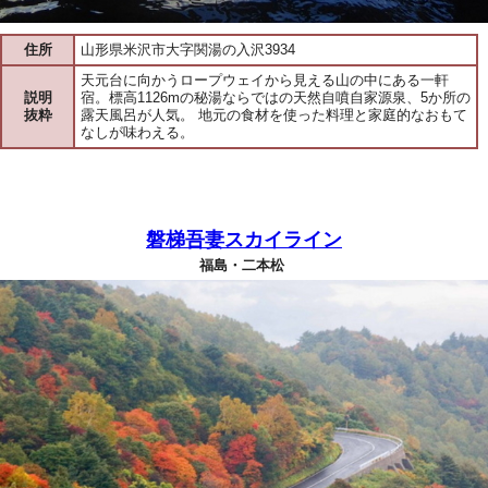
住所
山形県米沢市大字関湯の入沢3934
天元台に向かうロープウェイから見える山の中にある一軒
説明
宿。標高1126mの秘湯ならではの天然自噴自家源泉、5か所の
抜粋
露天風呂が人気。 地元の食材を使った料理と家庭的なおもて
なしが味わえる。
磐梯吾妻スカイライン
福島・二本松