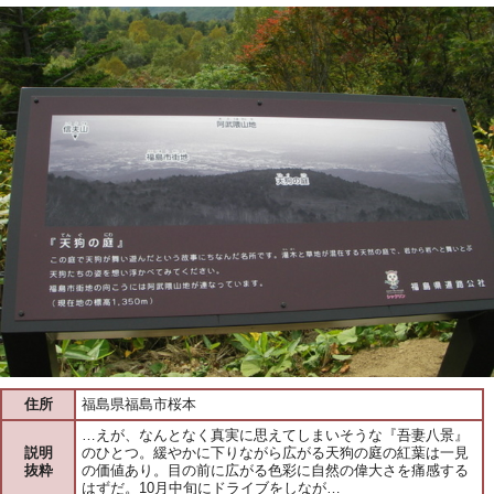
住所
福島県福島市桜本
…えが、なんとなく真実に思えてしまいそうな『吾妻八景』
説明
のひとつ。緩やかに下りながら広がる天狗の庭の紅葉は一見
抜粋
の価値あり。目の前に広がる色彩に自然の偉大さを痛感する
はずだ。10月中旬にドライブをしなが…