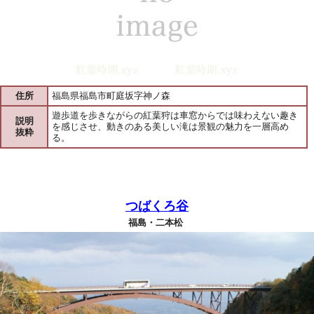
住所
福島県福島市町庭坂字神ノ森
遊歩道を歩きながらの紅葉狩は車窓からでは味わえない趣き
説明
を感じさせ、動きのある美しい滝は景観の魅力を一層高め
抜粋
る。
つばくろ谷
福島・二本松