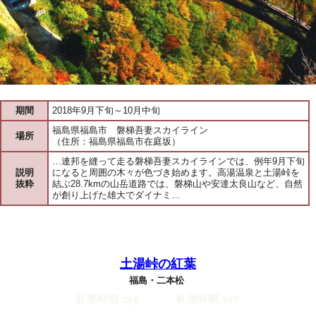
期間
2018年9月下旬～10月中旬
福島県福島市 磐梯吾妻スカイライン
場所
（住所：福島県福島市在庭坂）
…連邦を縫って走る磐梯吾妻スカイラインでは、例年9月下旬
説明
になると周囲の木々が色づき始めます。高湯温泉と土湯峠を
抜粋
結ぶ28.7kmの山岳道路では、磐梯山や安達太良山など、自然
が創り上げた雄大でダイナミ…
土湯峠の紅葉
福島・二本松