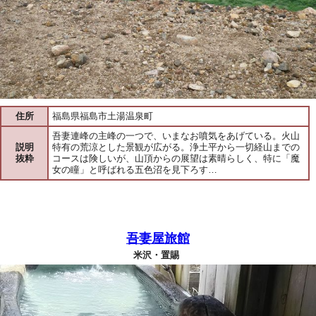
住所
福島県福島市土湯温泉町
吾妻連峰の主峰の一つで、いまなお噴気をあげている。火山
説明
特有の荒涼とした景観が広がる。浄土平から一切経山までの
抜粋
コースは険しいが、山頂からの展望は素晴らしく、特に「魔
女の瞳」と呼ばれる五色沼を見下ろす…
吾妻屋旅館
米沢・置賜