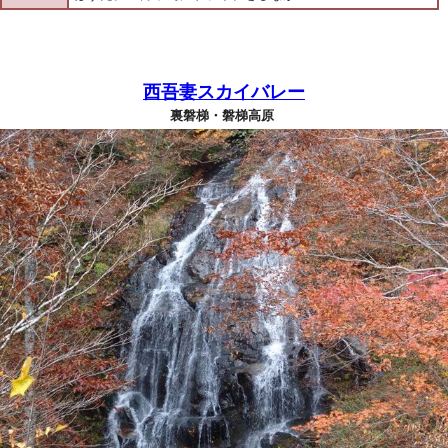
西吾妻スカイバレー
裏磐梯・磐梯高原