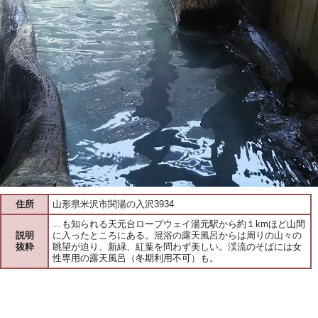
住所
山形県米沢市関湯の入沢3934
…も知られる天元台ロープウェイ湯元駅から約１kmほど山間
説明
に入ったところにある。混浴の露天風呂からは周りの山々の
抜粋
眺望が迫り、新緑、紅葉を問わず美しい。渓流のそばには女
性専用の露天風呂（冬期利用不可）も。