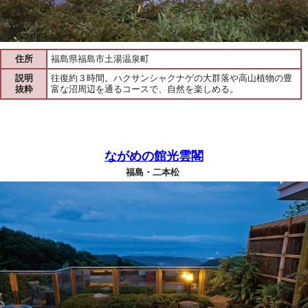
住所
福島県福島市土湯温泉町
説明
往復約３時間。ハクサンシャクナゲの大群落や高山植物の豊
抜粋
富な沼周辺を通るコースで、自然を楽しめる。
ながめの館光雲閣
福島・二本松