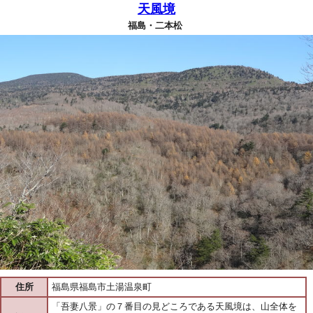
天風境
福島・二本松
住所
福島県福島市土湯温泉町
「吾妻八景」の７番目の見どころである天風境は、山全体を