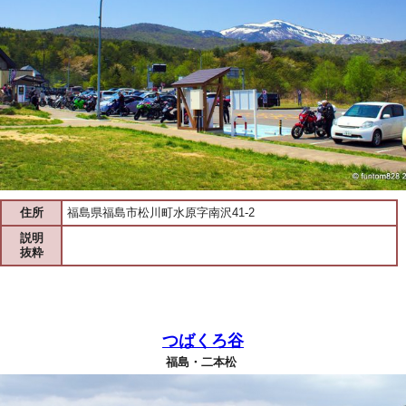
住所
福島県福島市松川町水原字南沢41-2
説明
抜粋
つばくろ谷
福島・二本松