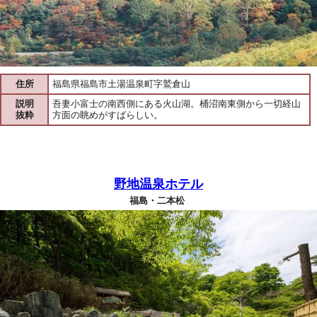
住所
福島県福島市土湯温泉町字鷲倉山
説明
吾妻小富士の南西側にある火山湖。桶沼南東側から一切経山
抜粋
方面の眺めがすばらしい。
野地温泉ホテル
福島・二本松