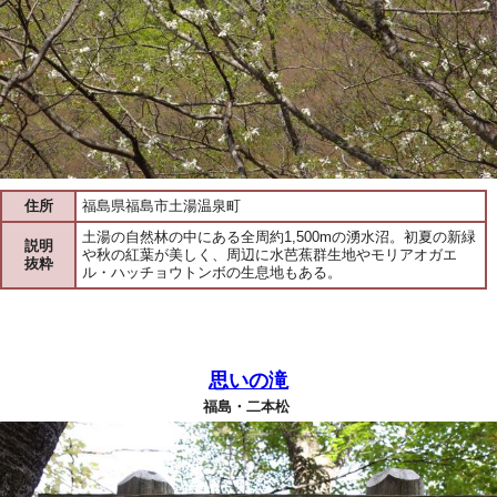
住所
福島県福島市土湯温泉町
土湯の自然林の中にある全周約1,500mの湧水沼。初夏の新緑
説明
や秋の紅葉が美しく、周辺に水芭蕉群生地やモリアオガエ
抜粋
ル・ハッチョウトンボの生息地もある。
思いの滝
福島・二本松