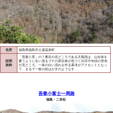
住所
福島県福島市土湯温泉町
「吾妻八景」の７番目の見どころである天風境は、山全体を
説明
覆うように生い茂るブナの原生林が色づく10月中旬頃の景色
抜粋
が見どころ。一条の白い流れを作る幕滝がアクセントとなっ
て、まるで一枚の絵はがきのようなす…
吾妻小富士一周路
福島・二本松