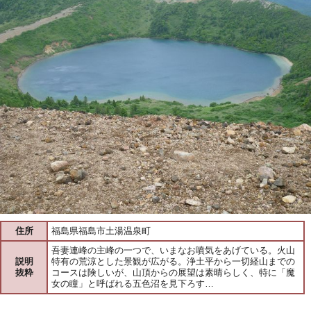
住所
福島県福島市土湯温泉町
吾妻連峰の主峰の一つで、いまなお噴気をあげている。火山
説明
特有の荒涼とした景観が広がる。浄土平から一切経山までの
抜粋
コースは険しいが、山頂からの展望は素晴らしく、特に「魔
女の瞳」と呼ばれる五色沼を見下ろす…