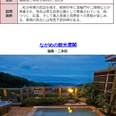
住所
福島県二本松市郭内3丁目232
…松少年隊の悲話を残す。昭和57年に箕輪門や二階櫓などが
説明
再建され、現在は県立自然公園として整備されている。桜、
抜粋
つつじ、紅葉、そして菊人形展と四季折々の景観が楽しめ
る。南側の高台には智恵子抄詩碑がある。
ながめの館光雲閣
福島・二本松