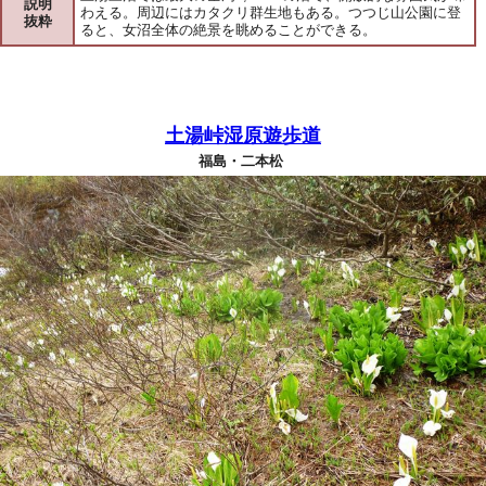
説明
わえる。周辺にはカタクリ群生地もある。つつじ山公園に登
抜粋
ると、女沼全体の絶景を眺めることができる。
土湯峠湿原遊歩道
福島・二本松