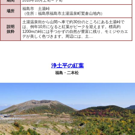
期間
2018年10月上旬～下旬
福島市 土湯峠
場所
（住所：福島県福島市土湯温泉町鷲倉山地内）
土湯温泉街から山間へ車で約30分のところにある土湯峠で
説明
は、例年10月になると紅葉がピークを迎えます。標高約
抜粋
1200mの峠には手つかずの自然が豊富に残り、モミジやカエ
デが美しく色づきます。周辺には、土…
浄土平の紅葉
福島・二本松