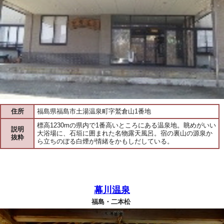
住所
福島県福島市土湯温泉町字鷲倉山1番地
標高1230mの県内で1番高いところにある温泉地。眺めがいい
説明
大浴場に、石垣に囲まれた名物露天風呂。宿の裏山の源泉か
抜粋
ら立ちのぼる白煙が情緒をかもしだしている。
幕川温泉
福島・二本松