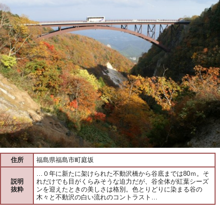
住所
福島県福島市町庭坂
…０年に新たに架けられた不動沢橋から谷底までは80ｍ。そ
説明
れだけでも目がくらみそうな迫力だが、谷全体が紅葉シーズ
抜粋
ンを迎えたときの美しさは格別。色とりどりに染まる谷の
木々と不動沢の白い流れのコントラスト…