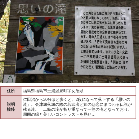
住所
福島県福島市土湯温泉町字女沼頭
仁田沼から30分ほど歩くと、2段になって落下する「思いの
説明
滝」。会津城落城の際の若武者と姫の悲恋にまつわる伝説が
抜粋
残る滝。 二筋の滝が折り重なって一筋の滝となっており、
周囲の緑と美しいコントラストを見せ…