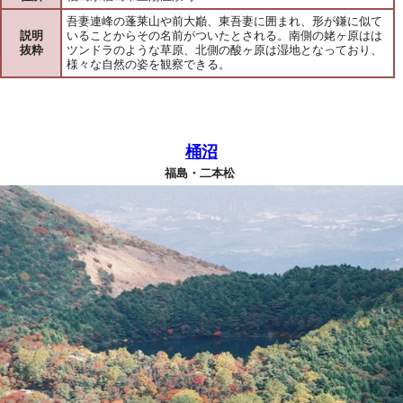
吾妻連峰の蓬莱山や前大巓、東吾妻に囲まれ、形が鎌に似て
説明
いることからその名前がついたとされる。南側の姥ヶ原はは
抜粋
ツンドラのような草原、北側の酸ヶ原は湿地となっており、
様々な自然の姿を観察できる。
桶沼
福島・二本松