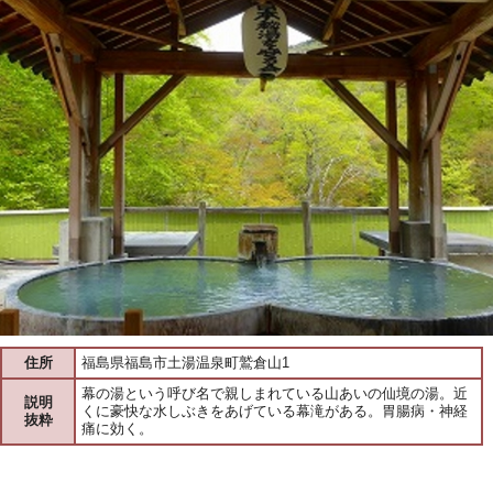
住所
福島県福島市土湯温泉町鷲倉山1
幕の湯という呼び名で親しまれている山あいの仙境の湯。近
説明
くに豪快な水しぶきをあげている幕滝がある。胃腸病・神経
抜粋
痛に効く。