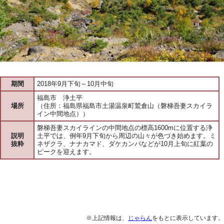
期間
2018年9月下旬～10月中旬
福島市 浄土平
場所
（住所：福島県福島市土湯温泉町鷲倉山（磐梯吾妻スカイラ
イン中間地点））
磐梯吾妻スカイラインの中間地点の標高1600mに位置する浄
説明
土平では、例年9月下旬から周辺の山々が色づき始めます。ミ
抜粋
ネザクラ、ナナカマド、ダケカンバなどが10月上旬に紅葉の
ピークを迎えます。
※上記情報は、
じゃらん
をもとに表示しています。