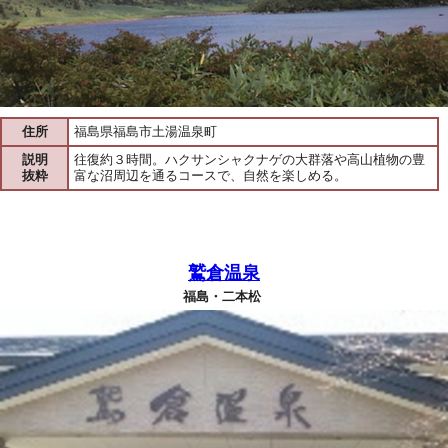
住所
福島県福島市土湯温泉町
説明
往復約３時間。ハクサンシャクナゲの大群落や高山植物の豊
抜粋
富な沼周辺を通るコースで、自然を楽しめる。
鷲倉温泉
福島・二本松