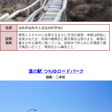
住所
福島県福島市土湯温泉町野地2
標高１２００ｍに位置するまさに天頂の湯宿。本館は鉄筋に
説明
改装されたが、内湯の檜風呂と露天風呂は昔のまま、秘湯の
抜粋
趣きが今も随所に残っている。自然木で作られた外通路で露
天風呂へ行くと、噴気孔から轟音とと…
道の駅 つちゆロードパーク
福島・二本松