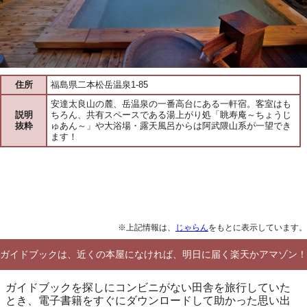
住所
福島県二本松岳温泉1-85
安達太良山の麓、岳温泉の一番高台にある一軒宿。客室はも
説明
ちろん、共有スペースである湯上がり処「眺寿庵～ちょうじ
抜粋
ゅあん～」や大浴場・露天風呂からは阿武隈山系が一望でき
ます！
※上記情報は、
じゃらん
をもとに表示しています。
ガイドブックは、近くの本屋になければ、明日に届く楽天かアマゾン！
ガイドブックを探しにコンビニがない田舎を旅行していた
とき、電子書籍をすぐにダウンロードして助かった思い出