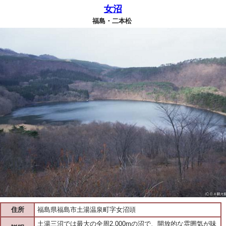
女沼
福島・二本松
住所
福島県福島市土湯温泉町字女沼頭
土湯三沼では最大の全周2,000mの沼で、開放的な雰囲気が味