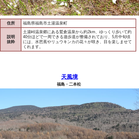
住所
福島県福島市土湯温泉町
土湯峠温泉郷にある鷲倉温泉から約2km、ゆっくり歩いて約
説明
40分ほどで一周できる遊歩道が整備されており、5月中旬頃
抜粋
には、水芭蕉やリュウキンカの花々が咲き、目を楽しませて
くれます。
天風境
福島・二本松