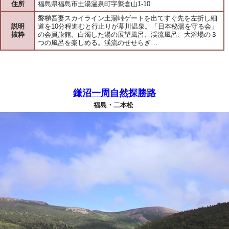
住所
福島県福島市土湯温泉町字鷲倉山1-10
磐梯吾妻スカイライン土湯峠ゲートを出てすぐ先を左折し細
説明
道を10分程進むと行止りが幕川温泉。「日本秘湯を守る会」
抜粋
の会員旅館。白濁した湯の展望風呂、渓流風呂、大浴場の３
つの風呂を楽しめる。渓流のせせらぎ…
鎌沼一周自然探勝路
福島・二本松