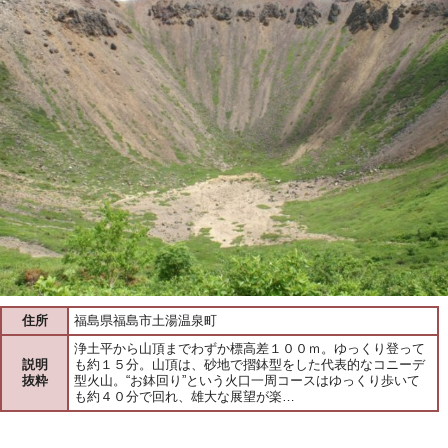
住所
福島県福島市土湯温泉町
浄土平から山頂までわずか標高差１００ｍ。ゆっくり登って
説明
も約１５分。山頂は、砂地で摺鉢型をした代表的なコニーデ
抜粋
型火山。“お鉢回り”という火口一周コースはゆっくり歩いて
も約４０分で回れ、雄大な展望が楽…