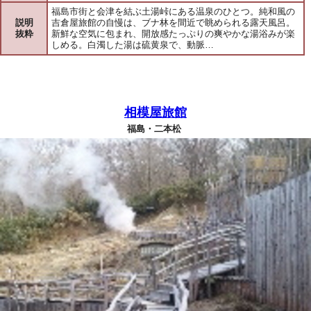
福島市街と会津を結ぶ土湯峠にある温泉のひとつ。純和風の
説明
吉倉屋旅館の自慢は、ブナ林を間近で眺められる露天風呂。
抜粋
新鮮な空気に包まれ、開放感たっぷりの爽やかな湯浴みが楽
しめる。白濁した湯は硫黄泉で、動脈…
相模屋旅館
福島・二本松