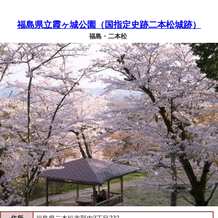
福島県立霞ヶ城公園（国指定史跡二本松城跡）
福島・二本松