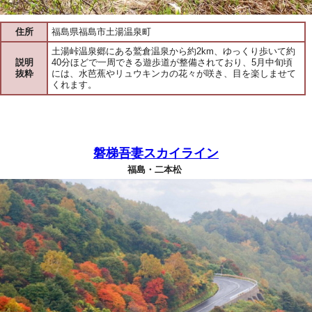
住所
福島県福島市土湯温泉町
土湯峠温泉郷にある鷲倉温泉から約2km、ゆっくり歩いて約
説明
40分ほどで一周できる遊歩道が整備されており、5月中旬頃
抜粋
には、水芭蕉やリュウキンカの花々が咲き、目を楽しませて
くれます。
磐梯吾妻スカイライン
福島・二本松