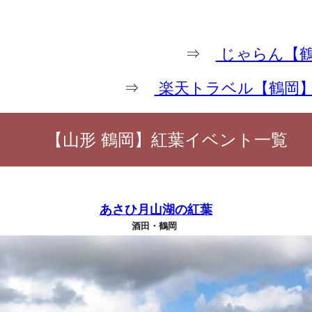
⇒
じゃらん【鶴
⇒
楽天トラベル【鶴岡
【山形 鶴岡】紅葉イベント一覧
あさひ月山湖の紅葉
酒田・鶴岡