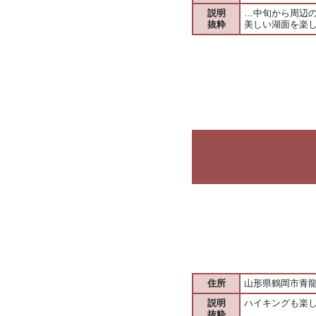
説明
…中旬から周辺
抜粋
美しい湖面を楽
住所
山形県鶴岡市青
説明
ハイキングも楽
抜粋