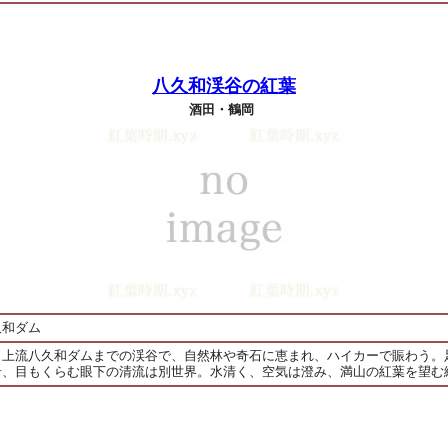
八久和渓谷の紅葉
酒田・鶴岡
久和ダム
ら上流八久和ダムまでの渓谷で、自然林や奇石に恵まれ、ハイカーで賑わう。
岩、目もくらむ眼下の清流は別世界。水清く、空気は澄み、満山の紅葉を望む