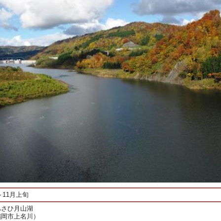
～11月上旬
あさひ月山湖
鶴岡市上名川）