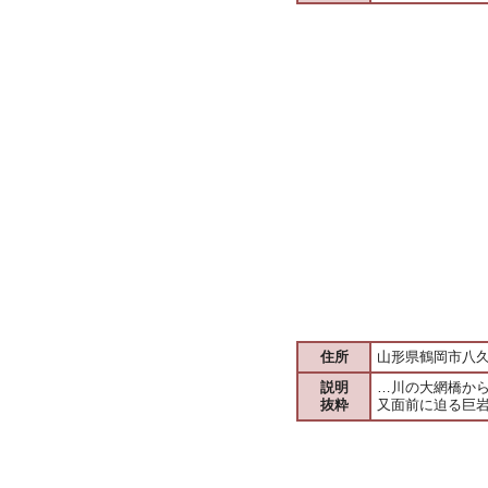
住所
山形県鶴岡市八
説明
…川の大網橋か
抜粋
又面前に迫る巨