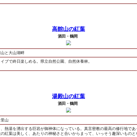
高館山の紅葉
酒田・鶴岡
館山と大山湖畔
ライブで終日楽しめる。県立自然公園、自然休養林。
湯殿山の紅葉
酒田・鶴岡
十里山
く、熱湯を湧出する巨岩が御神体になっている。真言密教の最高の修行地であ
秋の紅葉は美しく、あたりの神秘さと合いからまって、いっそう趣深いものと