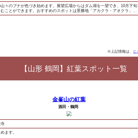
の山々のブナが色づき始めます。展望広場からはダム湖を一望でき、10月下旬
しむことができます。おすすめのスポットは景勝地「アカクラ・アオクラ」…
※上記情報は、
じ
【山形 鶴岡】紅葉スポット一覧
金峯山の紅葉
酒田・鶴岡
龍寺
しめます。