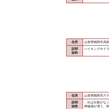
住所
山形県鶴岡市高
説明
ハイキングやド
抜粋
住所
山形県鶴岡市六
説明
…社は社殿がな
抜粋
神秘感が漂う。