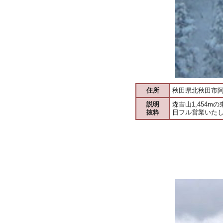
住所
秋田県北秋田市阿仁
説明
森吉山1,454
抜粋
日フル営業いた