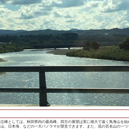
独立峰としては、秋田県内の最高峰。四方の展望は実に雄大で遠く鳥海山を始
木山、日本海、などの一大パノラマが望見できます。また、花の百名山の一つ