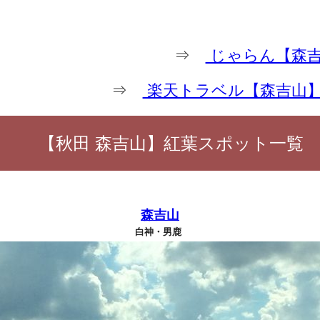
⇒
じゃらん【森吉
⇒
楽天トラベル【森吉山
【秋田 森吉山】紅葉スポット一覧
森吉山
白神・男鹿