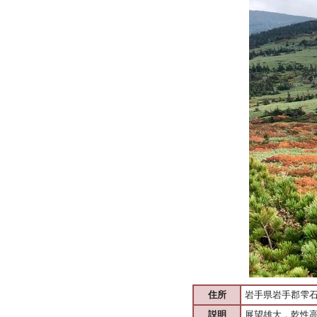
住所
岩手県岩手郡雫石
説明
展望雄大，乾性