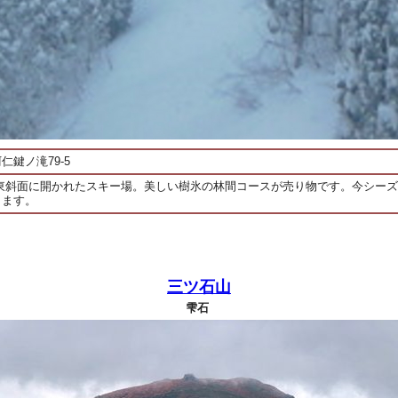
鍵ノ滝79-5
mの東斜面に開かれたスキー場。美しい樹氷の林間コースが売り物です。今シー
します。
三ツ石山
雫石