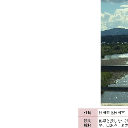
住所
秋田県北秋田市
説明
他県と接しない
抜粋
平、田沢湖、岩