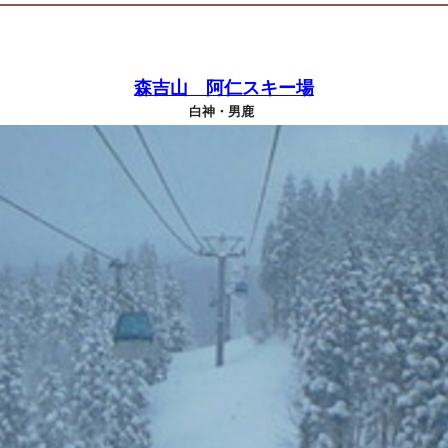
森吉山 阿仁スキー場
白神・男鹿