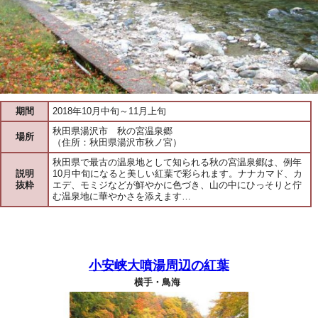
期間
2018年10月中旬～11月上旬
秋田県湯沢市 秋の宮温泉郷
場所
（住所：秋田県湯沢市秋ノ宮）
秋田県で最古の温泉地として知られる秋の宮温泉郷は、例年
説明
10月中旬になると美しい紅葉で彩られます。ナナカマド、カ
抜粋
エデ、モミジなどが鮮やかに色づき、山の中にひっそりと佇
む温泉地に華やかさを添えます…
小安峡大噴湯周辺の紅葉
横手・鳥海