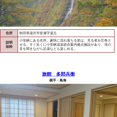
住所
秋田県湯沢市皆瀬字湯元
小安峡にある名所。豪快に流れ落ちる姿は、見る者を圧巻さ
説明
せる。すぐ近くに小安峡温泉総合案内拠点施設があり、滝の
抜粋
音を聞きながら足湯なども楽しめる。
旅館 多郎兵衛
横手・鳥海