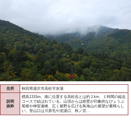
住所
秋田県湯沢市高松字灰場
標高1315m。南に位置する高松岳とは約２km、１時間の縦走
説明
コースで結ばれている。山頂からは絶壁が印象的なびょうぶ
抜粋
尾根や神室連峰、広く裾野を広げる鳥海山の展望が素晴らし
い。登山口は川原毛や泥湯口、秋ノ宮…