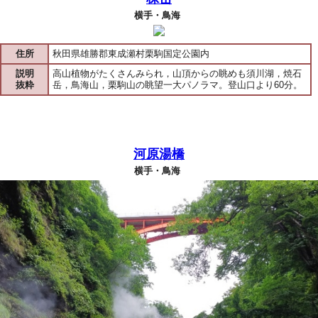
横手・鳥海
住所
秋田県雄勝郡東成瀬村栗駒国定公園内
説明
高山植物がたくさんみられ，山頂からの眺めも須川湖，焼石
抜粋
岳，鳥海山，栗駒山の眺望一大パノラマ。登山口より60分。
河原湯橋
横手・鳥海