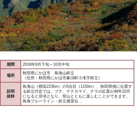
期間
2018年9月下旬～10月中旬
秋田県にかほ市 鳥海山鉾立
場所
（住所：秋田県にかほ市象潟町小滝字鉾立）
鳥海山（標高2236m）の5合目（1150m）、秋田県側に位置す
説明
る鉾立付近では、ブナ、ナナカマド、ナラの紅葉が例年10月
抜粋
になると見頃となり、登山とともに楽しむことができます。
鳥海ブルーライン・鉾立展望台…