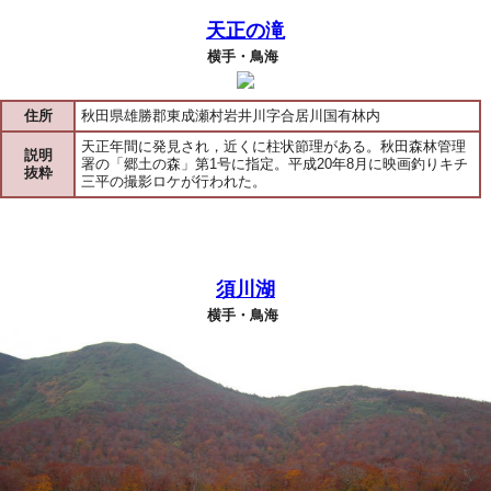
天正の滝
横手・鳥海
住所
秋田県雄勝郡東成瀬村岩井川字合居川国有林内
天正年間に発見され，近くに柱状節理がある。秋田森林管理
説明
署の「郷土の森」第1号に指定。平成20年8月に映画釣りキチ
抜粋
三平の撮影ロケが行われた。
須川湖
横手・鳥海