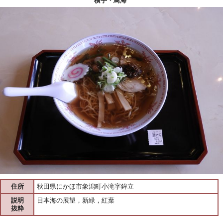
横手・鳥海
住所
秋田県にかほ市象潟町小滝字鉾立
説明
日本海の展望，新緑，紅葉
抜粋