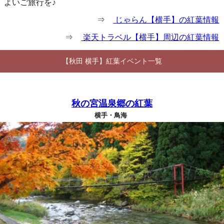
よいご旅行を♪
⇒
じゃらん【横手】の紅葉情報
⇒
楽天トラベル【横手】周辺の紅葉情報
【秋田 横手】紅葉イベント一覧
秋の宮温泉郷の紅葉
横手・鳥海