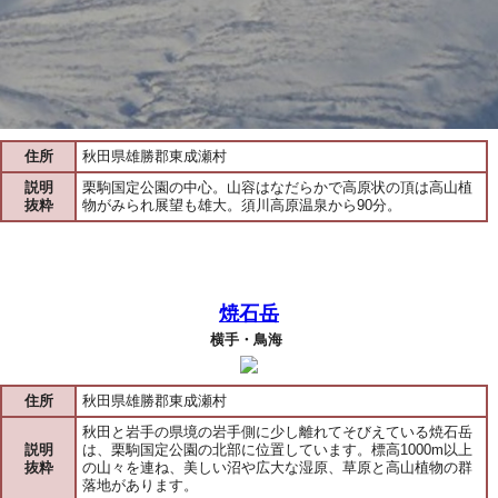
住所
秋田県雄勝郡東成瀬村
説明
栗駒国定公園の中心。山容はなだらかで高原状の頂は高山植
抜粋
物がみられ展望も雄大。須川高原温泉から90分。
焼石岳
横手・鳥海
住所
秋田県雄勝郡東成瀬村
秋田と岩手の県境の岩手側に少し離れてそびえている焼石岳
説明
は、栗駒国定公園の北部に位置しています。標高1000m以上
抜粋
の山々を連ね、美しい沼や広大な湿原、草原と高山植物の群
落地があります。