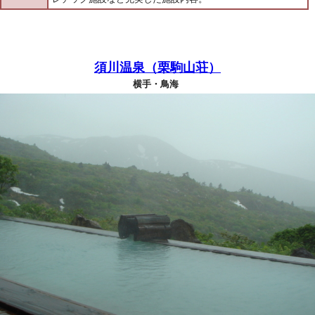
須川温泉（栗駒山荘）
横手・鳥海