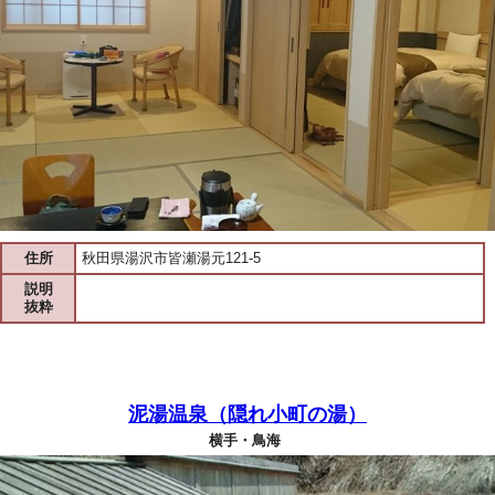
住所
秋田県湯沢市皆瀬湯元121-5
説明
抜粋
泥湯温泉（隠れ小町の湯）
横手・鳥海