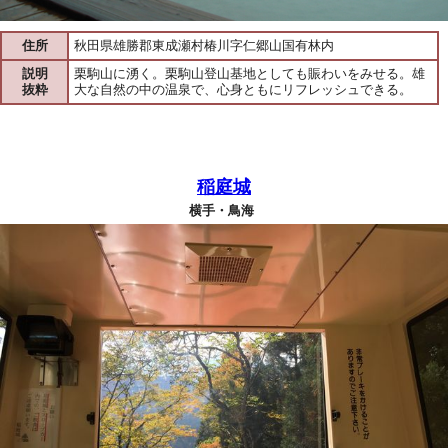
住所
秋田県雄勝郡東成瀬村椿川字仁郷山国有林内
説明
栗駒山に湧く。栗駒山登山基地としても賑わいをみせる。雄
抜粋
大な自然の中の温泉で、心身ともにリフレッシュできる。
稲庭城
横手・鳥海