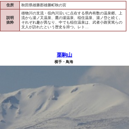
住所
秋田県雄勝郡雄勝町秋の宮
雄物川の支流・役内川沿いに点在する県内有数の温泉郷。上
説明
流から湯ノ又温泉、鷹の湯温泉、稲住温泉、湯ノ岱と続く。
抜粋
それぞれ趣が異なり、中でも稲住温泉は、武者小路実篤らの
文人が訪れたという歴史を持つ。レト…
栗駒山
横手・鳥海