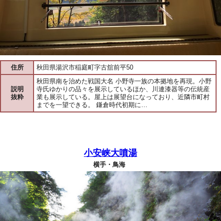
住所
秋田県湯沢市稲庭町字古舘前平50
秋田県南を治めた戦国大名 小野寺一族の本拠地を再現。小野
説明
寺氏ゆかりの品々を展示しているほか、川連漆器等の伝統産
抜粋
業も展示している。屋上は展望台になっており、近隣市町村
までを一望できる。 鎌倉時代初期に…
小安峡大噴湯
横手・鳥海