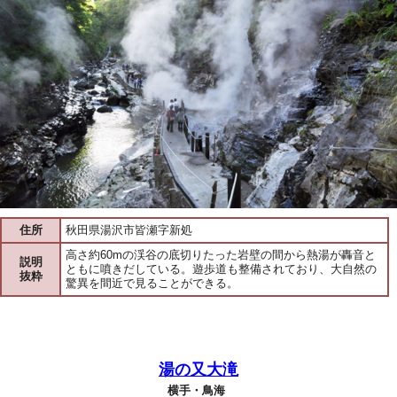
住所
秋田県湯沢市皆瀬字新処
高さ約60mの渓谷の底切りたった岩壁の間から熱湯が轟音と
説明
ともに噴きだしている。遊歩道も整備されており、大自然の
抜粋
驚異を間近で見ることができる。
湯の又大滝
横手・鳥海