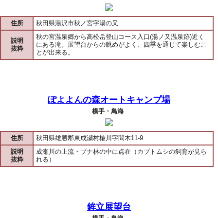
住所
秋田県湯沢市秋ノ宮字湯の又
秋の宮温泉郷から高松岳登山コース入口(湯ノ又温泉跡)近く
説明
にある滝。展望台からの眺めがよく、四季を通じて楽しむこ
抜粋
とが出来る。
ぽよよんの森オートキャンプ場
横手・鳥海
住所
秋田県雄勝郡東成瀬村椿川字間木11-9
説明
成瀬川の上流・ブナ林の中に点在（カブトムシの飼育が見ら
抜粋
れる）
鉾立展望台