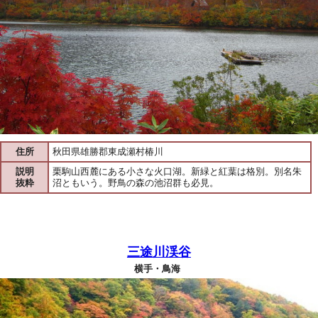
住所
秋田県雄勝郡東成瀬村椿川
説明
栗駒山西麓にある小さな火口湖。新緑と紅葉は格別。別名朱
抜粋
沼ともいう。野鳥の森の池沼群も必見。
三途川渓谷
横手・鳥海