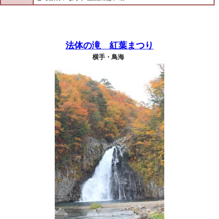
法体の滝 紅葉まつり
横手・鳥海