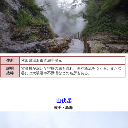
住所
秋田県湯沢市皆瀬字湯元
説明
皆瀬川が深いＶ字峡の底を流れ、滝や急流をつくる。また渓
抜粋
谷には大噴湯や不動滝などの名所もある。
山伏岳
横手・鳥海