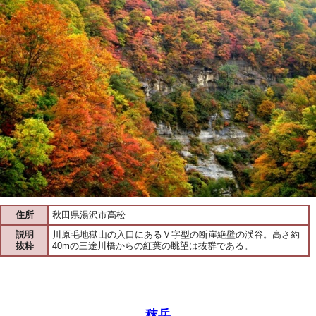
住所
秋田県湯沢市高松
説明
川原毛地獄山の入口にあるＶ字型の断崖絶壁の渓谷。高さ約
抜粋
40mの三途川橋からの紅葉の眺望は抜群である。
秣岳