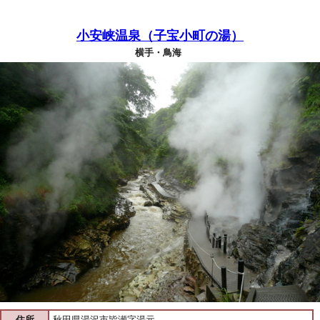
小安峡温泉（子宝小町の湯）
横手・鳥海
住所
秋田県湯沢市皆瀬字湯元