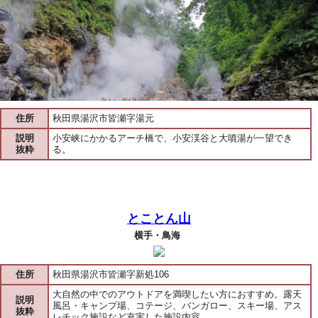
住所
秋田県湯沢市皆瀬字湯元
説明
小安峡にかかるアーチ橋で、小安渓谷と大噴湯が一望でき
抜粋
る。
とことん山
横手・鳥海
住所
秋田県湯沢市皆瀬字新処106
大自然の中でのアウトドアを満喫したい方におすすめ。露天
説明
風呂・キャンプ場、コテージ、バンガロー、スキー場、アス
抜粋
レチック施設など充実した施設内容。