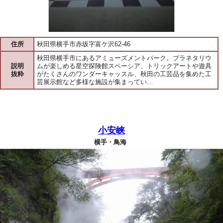
住所
秋田県横手市赤坂字富ケ沢62-46
秋田県横手市にあるアミューズメントパーク。プラネタリウ
説明
ムが楽しめる星空探険館スペーシア、トリックアートや遊具
抜粋
がたくさんのワンダーキャッスル、秋田の工芸品を集めた工
芸展示館など多様な施設が集まってい…
小安峡
横手・鳥海