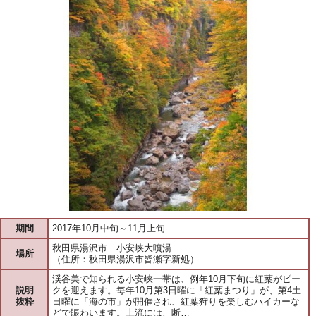
期間
2017年10月中旬～11月上旬
秋田県湯沢市 小安峡大噴湯
場所
（住所：秋田県湯沢市皆瀬字新処）
渓谷美で知られる小安峡一帯は、例年10月下旬に紅葉がピー
説明
クを迎えます。毎年10月第3日曜に「紅葉まつり」が、第4土
抜粋
日曜に「海の市」が開催され、紅葉狩りを楽しむハイカーな
どで賑わいます。上流には、断…