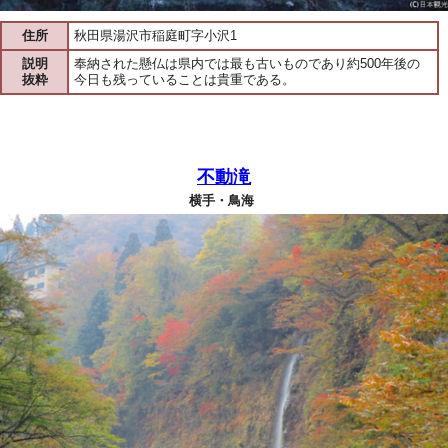
住所
秋田県湯沢市稲庭町字小沢1
説明
奉納された懸仏は県内では最も古いものであり約500年後の
抜粋
今日も残っていることは貴重である。
不動滝
横手・鳥海