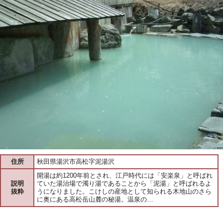
住所
秋田県湯沢市高松字泥湯沢
開湯は約1200年前とされ、江戸時代には「安楽泉」と呼ばれ
説明
ていた湯治場で濁り湯であることから「泥湯」と呼ばれるよ
抜粋
うになりました。こけしの産地として知られる木地山のさら
に奥にある高松岳山麓の秘湯。温泉の…