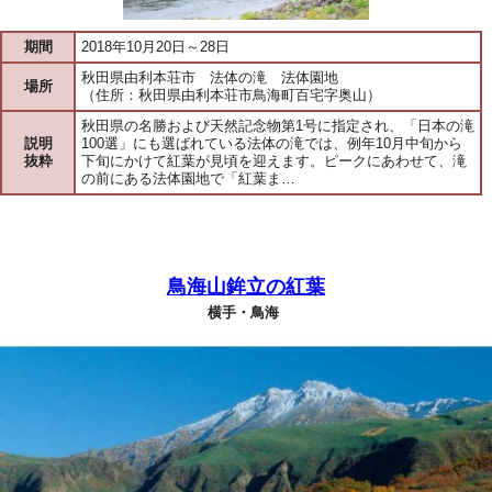
期間
2018年10月20日～28日
秋田県由利本荘市 法体の滝 法体園地
場所
（住所：秋田県由利本荘市鳥海町百宅字奥山）
秋田県の名勝および天然記念物第1号に指定され、「日本の滝
説明
100選」にも選ばれている法体の滝では、例年10月中旬から
抜粋
下旬にかけて紅葉が見頃を迎えます。ピークにあわせて、滝
の前にある法体園地で「紅葉ま…
鳥海山鉾立の紅葉
横手・鳥海