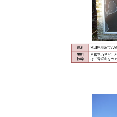
住所
秋田県鹿角市八
説明
八幡平の見どこ
抜粋
は「青垣山をめ