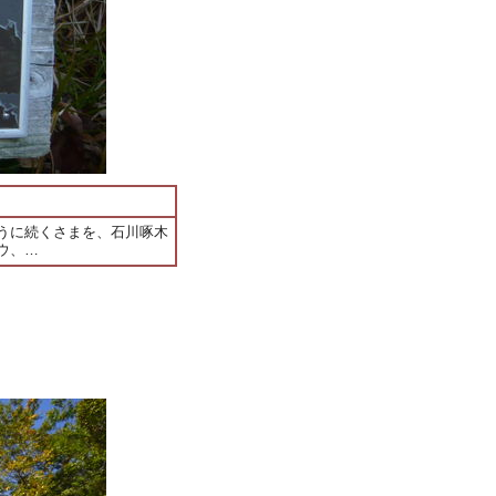
うに続くさまを、石川啄木
ウ、…