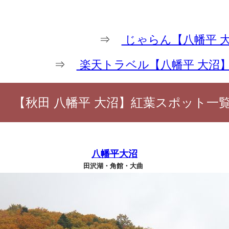
⇒
じゃらん【八幡平 
⇒
楽天トラベル【八幡平 大沼
【秋田 八幡平 大沼】紅葉スポット一
八幡平大沼
田沢湖・角館・大曲