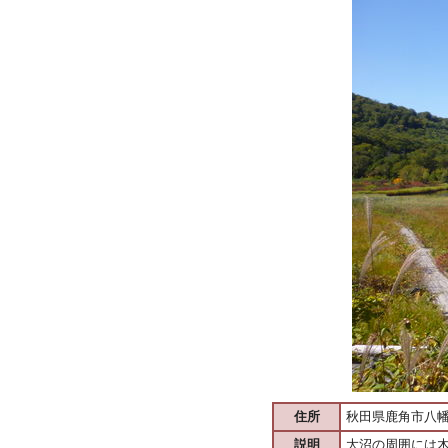
住所
秋田県鹿角市八
説明
大沼の周囲には木