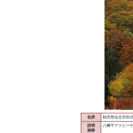
住所
秋田県仙北市田
説明
八幡平アスピー
抜粋