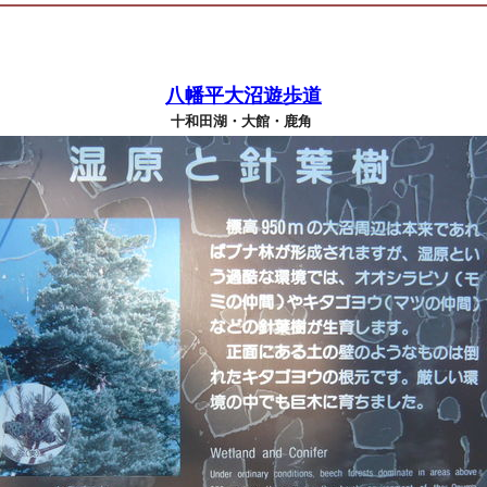
八幡平大沼遊歩道
十和田湖・大館・鹿角