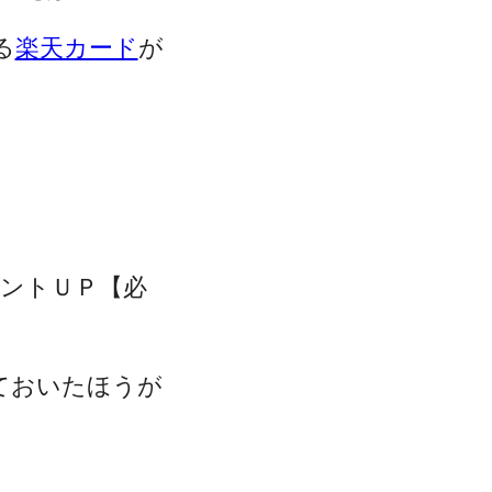
る
楽天カード
が
ントＵＰ【必
ておいたほうが