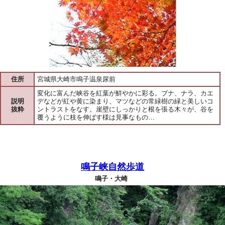
住所
宮城県大崎市鳴子温泉尿前
変化に富んだ峡谷を紅葉が鮮やかに彩る。ブナ、ナラ、カエ
説明
デなどが紅や黄に染まり、マツなどの常緑樹の緑と美しいコ
抜粋
ントラストをなす。崖壁にしっかりと根を張る木々が、谷を
覆うように枝を伸ばす様は見事なもの…
鳴子峡自然歩道
鳴子・大崎