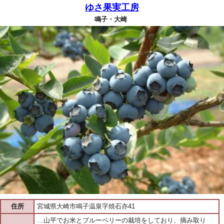
ゆさ果実工房
鳴子・大崎
住所
宮城県大崎市鳴子温泉字焼石亦41
…山平でお米とブルーベリーの栽培をしており、摘み取り