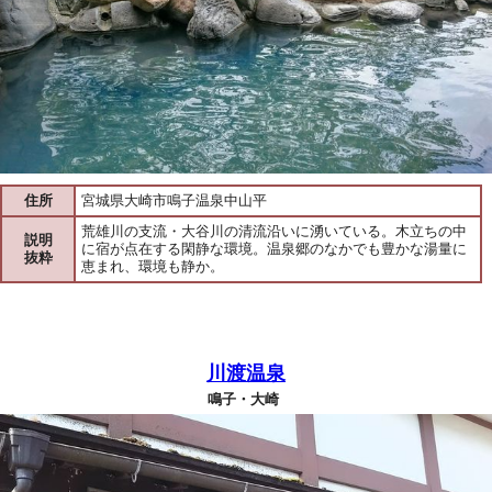
住所
宮城県大崎市鳴子温泉中山平
荒雄川の支流・大谷川の清流沿いに湧いている。木立ちの中
説明
に宿が点在する閑静な環境。温泉郷のなかでも豊かな湯量に
抜粋
恵まれ、環境も静か。
川渡温泉
鳴子・大崎