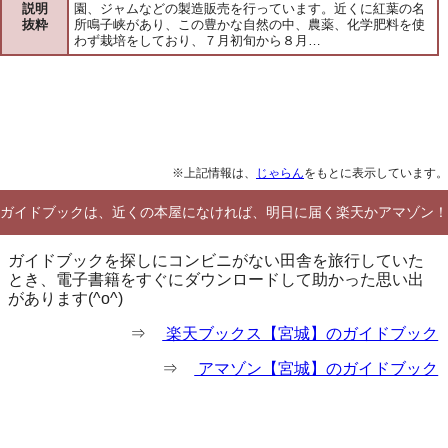
説明
園、ジャムなどの製造販売を行っています。近くに紅葉の名
抜粋
所鳴子峡があり、この豊かな自然の中、農薬、化学肥料を使
わず栽培をしており、７月初旬から８月…
※上記情報は、
じゃらん
をもとに表示しています。
ガイドブックは、近くの本屋になければ、明日に届く楽天かアマゾン！
ガイドブックを探しにコンビニがない田舎を旅行していた
とき、電子書籍をすぐにダウンロードして助かった思い出
があります(^o^)
⇒
楽天ブックス【宮城】のガイドブック
⇒
アマゾン【宮城】のガイドブック