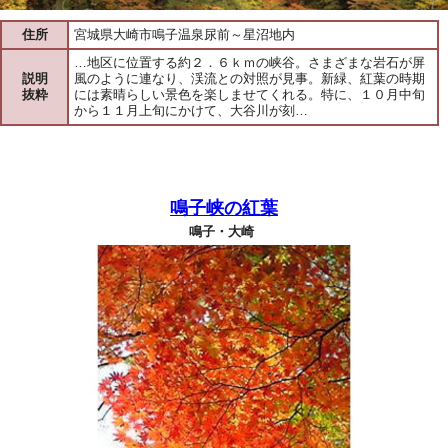
住所
宮城県大崎市鳴子温泉尿前～星沼地内
…地区に位置する約２．６ｋｍの峡谷。さまざまな岩石が屏
説明
風のように連なり、渓流との対照が見事。新緑、紅葉の時期
抜粋
には素晴らしい景色を楽しませてくれる。特に、１０月中旬
から１１月上旬にかけて、大谷川が刻…
鳴子峡の紅葉
鳴子・大崎