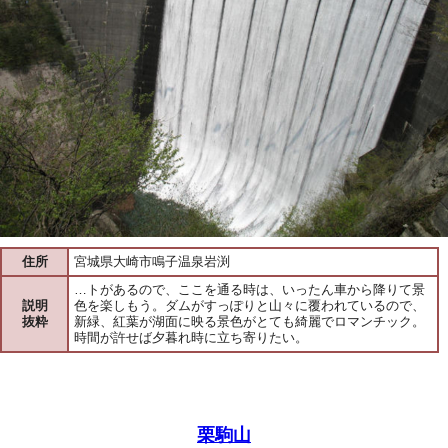
住所
宮城県大崎市鳴子温泉岩渕
…トがあるので、ここを通る時は、いったん車から降りて景
説明
色を楽しもう。ダムがすっぽりと山々に覆われているので、
抜粋
新緑、紅葉が湖面に映る景色がとても綺麗でロマンチック。
時間が許せば夕暮れ時に立ち寄りたい。
栗駒山