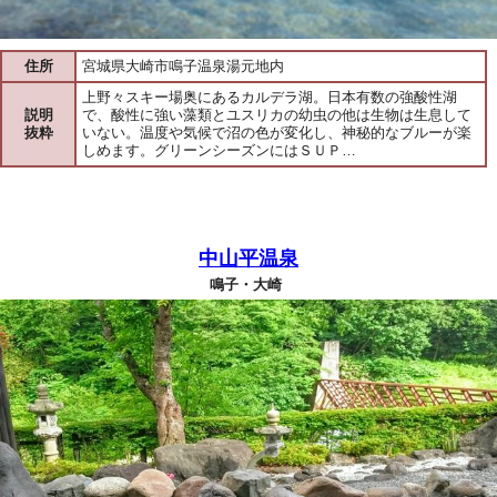
住所
宮城県大崎市鳴子温泉湯元地内
上野々スキー場奥にあるカルデラ湖。日本有数の強酸性湖
説明
で、酸性に強い藻類とユスリカの幼虫の他は生物は生息して
抜粋
いない。温度や気候で沼の色が変化し、神秘的なブルーが楽
しめます。グリーンシーズンにはＳＵＰ…
中山平温泉
鳴子・大崎