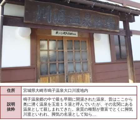
住所
宮城県大崎市鳴子温泉大口川渡地内
鳴子温泉郷の中で最も早期に開湯された温泉。昔はここから
説明
奥に湧く温泉を玉造１５湯と呼んでいたが、その玄関にある
抜粋
温泉として親しまれてきた。泉質の種類が豊富でとくに脚気
川渡といわれ、脚気の名湯として知ら…