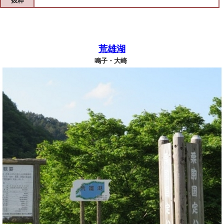
抜粋
荒雄湖
鳴子・大崎