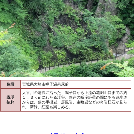
住所
宮城県大崎市鳴子温泉尿前
大谷川の清流に沿った、鳴子口から上流の花渕山口までの約
説明
１．３ｋｍにわたる渓谷。両岸の断崖絶壁の間にある遊歩道
抜粋
からは、猿の手掛岩、屏風岩、虫喰岩などの奇岩怪石が見ら
れ、新緑、紅葉も楽しめる。