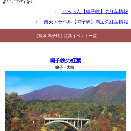
よいご旅行を♪
⇒
じゃらん【鳴子峡】の紅葉情報
⇒
楽天トラベル【鳴子峡】周辺の紅葉情報
【宮城 鳴子峡】紅葉イベント一覧
鳴子峡の紅葉
鳴子・大崎