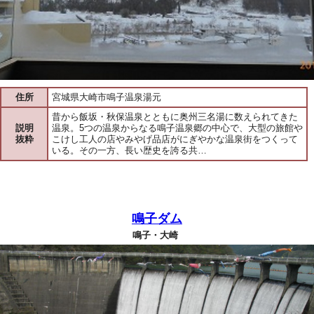
住所
宮城県大崎市鳴子温泉湯元
昔から飯坂・秋保温泉とともに奥州三名湯に数えられてきた
説明
温泉。5つの温泉からなる鳴子温泉郷の中心で、大型の旅館や
抜粋
こけし工人の店やみやげ品店がにぎやかな温泉街をつくって
いる。その一方、長い歴史を誇る共…
鳴子ダム
鳴子・大崎