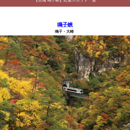
【宮城 鳴子峡】紅葉スポット一覧
鳴子峡
鳴子・大崎