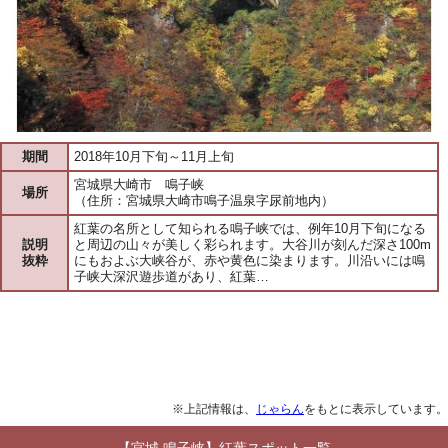
期間
2018年10月下旬～11月上旬
宮城県大崎市 鳴子峡
場所
（住所：宮城県大崎市鳴子温泉字尿前地内）
紅葉の名所として知られる鳴子峡では、例年10月下旬になる
説明
と周辺の山々が美しく彩られます。大谷川が刻んだ深さ100m
抜粋
にもおよぶ大峡谷が、赤や黄色に染まります。川沿いには鳴
子峡大深沢遊歩道があり、紅葉…
※上記情報は、
じゃらん
をもとに表示しています。