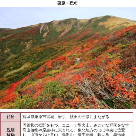
栗原・登米
住所
宮城県栗原市宮城、岩手、秋田の三県にまたがる
円錐状の裾野をもつ、コニーデ型火山。みごとな群落をなす
説明
高山植物や原生林に恵まれる。東北地方のほぼ中央に位置
抜粋
し、山頂からは月山、鳥海山、蔵王連峰、駒ヶ岳、早池峰