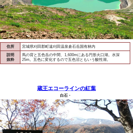
住所
宮城県刈田郡町遠刈田温泉倉石岳国有林内
説明
馬の背と五色岳の中間、1,600mにある円形火口湖。水深
抜粋
25m。五色に変化するので五色沼ともいう酸性湖。
蔵王エコーラインの紅葉
白石・