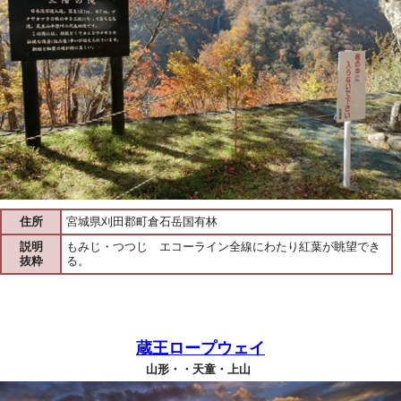
住所
宮城県刈田郡町倉石岳国有林
説明
もみじ・つつじ エコーライン全線にわたり紅葉が眺望でき
抜粋
る。
蔵王ロープウェイ
山形・・天童・上山