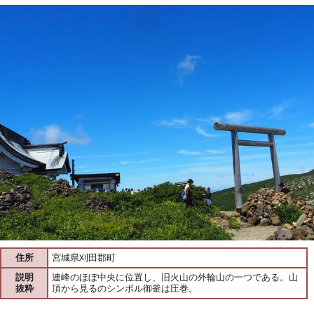
住所
宮城県刈田郡町
説明
連峰のほぼ中央に位置し、旧火山の外輪山の一つである。山
抜粋
頂から見るのシンボル御釜は圧巻。