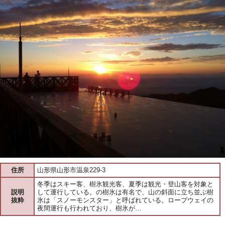
住所
山形県山形市温泉229-3
冬季はスキー客、樹氷観光客、夏季は観光・登山客を対象と
説明
して運行している。の樹氷は有名で、山の斜面に立ち並ぶ樹
抜粋
氷は「スノーモンスター」と呼ばれている。ロープウェイの
夜間運行も行われており、樹氷が…