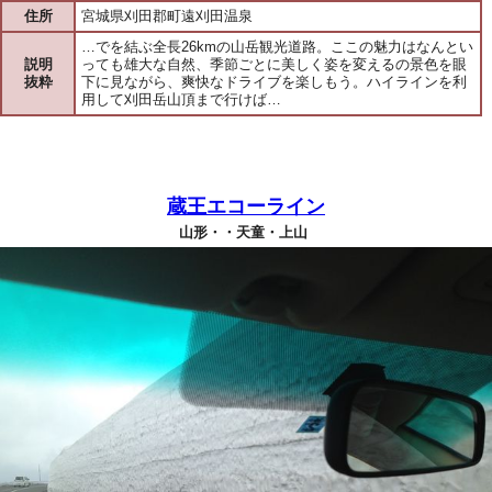
住所
宮城県刈田郡町遠刈田温泉
…でを結ぶ全長26kmの山岳観光道路。ここの魅力はなんとい
説明
っても雄大な自然、季節ごとに美しく姿を変えるの景色を眼
抜粋
下に見ながら、爽快なドライブを楽しもう。ハイラインを利
用して刈田岳山頂まで行けば…
蔵王エコーライン
山形・・天童・上山