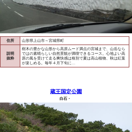
住所
山形県上山市～宮城県町
樹木の豊かな山形から高原ムード満点の宮城まで、山岳なら
説明
ではの素晴らしい自然景観が満喫できるコース。心地よい高
抜粋
原の風を受けて走る爽快感は格別で夏は高山植物、秋は紅葉
が楽しめる。毎年４月下旬に…
蔵王国定公園
白石・