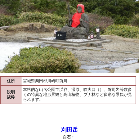
住所
宮城県柴田郡川崎町前川
本格的な山岳公園で渓谷、湿原、噴火口（）、磐司岩等数多
説明
くの特異な地形景観と高山植物、ブナ林など多彩な景観が見
抜粋
られます。
刈田岳
白石・