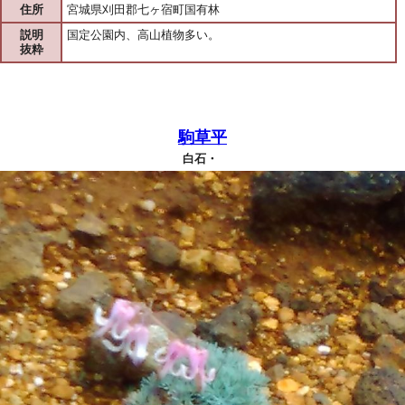
住所
宮城県刈田郡七ヶ宿町国有林
説明
国定公園内、高山植物多い。
抜粋
駒草平
白石・