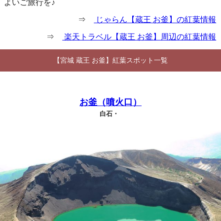
よいご旅行を♪
⇒
じゃらん【蔵王 お釜】の紅葉情報
⇒
楽天トラベル【蔵王 お釜】周辺の紅葉情報
【宮城 蔵王 お釜】紅葉スポット一覧
お釜（噴火口）
白石・