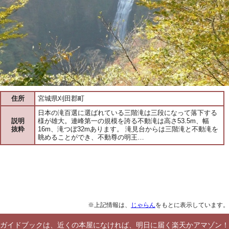
住所
宮城県刈田郡町
日本の滝百選に選ばれている三階滝は三段になって落下する
説明
様が雄大。連峰第一の規模を誇る不動滝は高さ53.5m、幅
抜粋
16m、滝つぼ32mあります。 滝見台からは三階滝と不動滝を
眺めることができ、不動尊の明王…
※上記情報は、
じゃらん
をもとに表示しています。
ガイドブックは、近くの本屋になければ、明日に届く楽天かアマゾン！