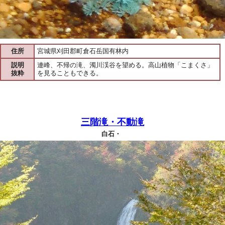
住所
宮城県刈田郡町倉石岳国有林内
説明
連峰、不帰の滝、濁川渓谷を望める。高山植物「こまくさ」
抜粋
を見ることもできる。
三階滝・不動滝
白石・