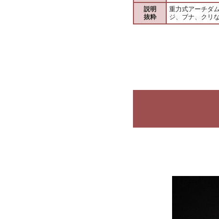
説明
重力式アーチダム
抜粋
ジ、ブナ、クリ