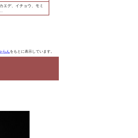
、カエデ、イチョウ、モミ
…
ゃらん
をもとに表示しています。