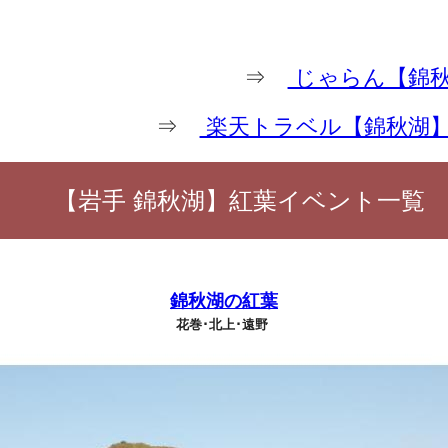
⇒
じゃらん【錦秋
⇒
楽天トラベル【錦秋湖
【岩手 錦秋湖】紅葉イベント一覧
錦秋湖の紅葉
花巻･北上･遠野