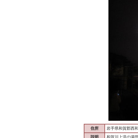
住所
岩手県和賀郡西
説明
和賀川上流の湯田