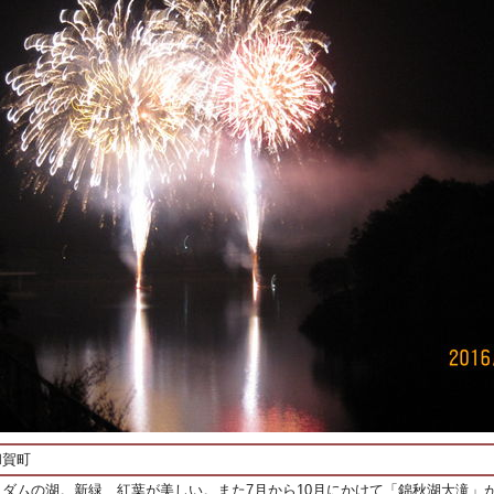
和賀町
ダムの湖。新緑、紅葉が美しい。また7月から10月にかけて「錦秋湖大滝」