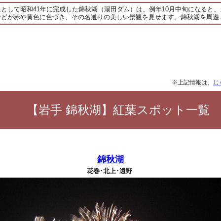
として昭和41年に完成した錦秋湖（湯田ダム）は、例年10月中旬になると
などが赤や黄色に色づき、その名通りの美しい景観を見せます。錦秋湖を周遊
※上記情報は、
じ
【岩手 錦秋湖】紅葉スポット一覧
錦秋湖
花巻･北上･遠野