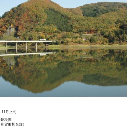
～11月上旬
 錦秋湖
西和賀町杉名畑）