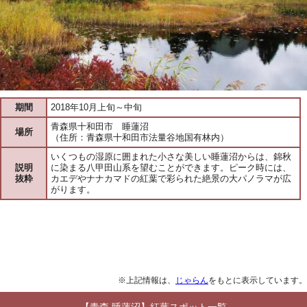
期間
2018年10月上旬～中旬
青森県十和田市 睡蓮沼
場所
（住所：青森県十和田市法量谷地国有林内）
いくつもの湿原に囲まれた小さな美しい睡蓮沼からは、錦秋
説明
に染まる八甲田山系を望むことができます。ピーク時には、
抜粋
カエデやナナカマドの紅葉で彩られた絶景の大パノラマが広
がります。
※上記情報は、
じゃらん
をもとに表示しています。