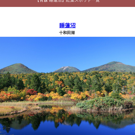
【青森 睡蓮沼】紅葉スポット一覧
睡蓮沼
十和田湖