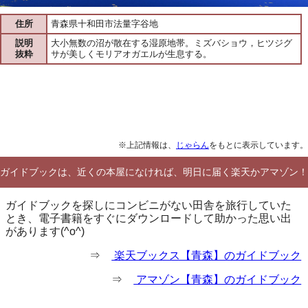
住所
青森県十和田市法量字谷地
説明
大小無数の沼が散在する湿原地帯。ミズバショウ，ヒツジグ
抜粋
サが美しくモリアオガエルが生息する。
※上記情報は、
じゃらん
をもとに表示しています。
ガイドブックは、近くの本屋になければ、明日に届く楽天かアマゾン！
ガイドブックを探しにコンビニがない田舎を旅行していた
とき、電子書籍をすぐにダウンロードして助かった思い出
があります(^o^)
⇒
楽天ブックス【青森】のガイドブック
⇒
アマゾン【青森】のガイドブック