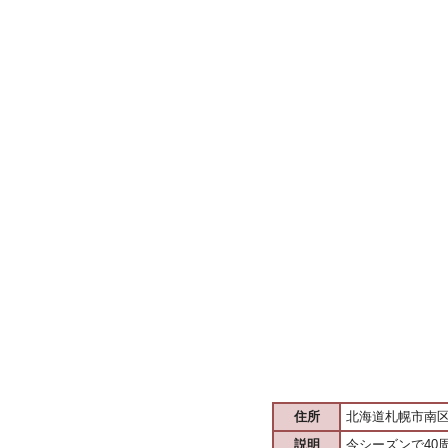
住所
北海道札幌市南区
説明
今シーズンで4