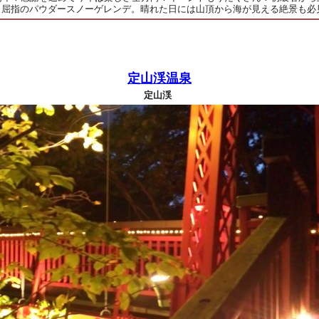
も屈指のパウダースノーゲレンデ。晴れた日には山頂から海が見える絶景も必
定山渓温泉
定山渓