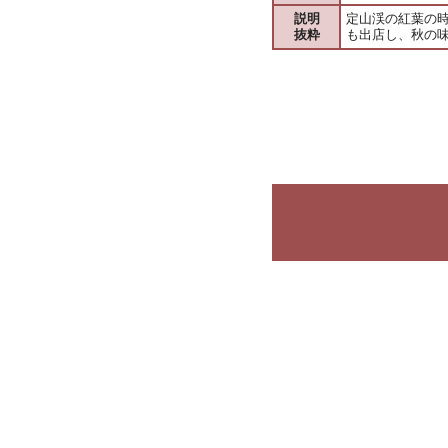
説明
定山渓の紅葉の
抜粋
も出店し、秋の