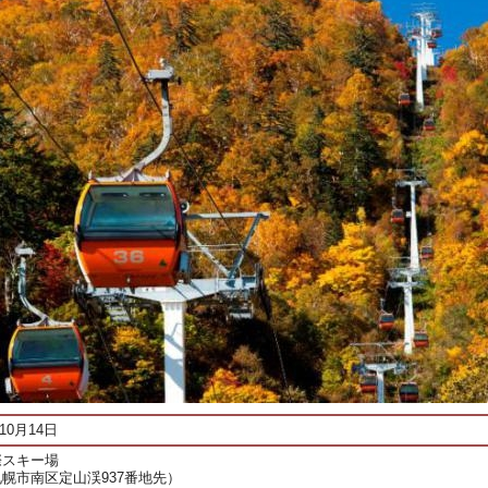
10月14日
際スキー場
幌市南区定山渓937番地先）