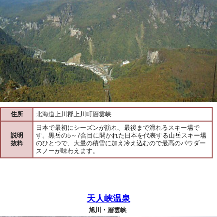
住所
北海道上川郡上川町層雲峡
日本で最初にシーズンが訪れ、最後まで滑れるスキー場で
説明
す。黒岳の5～7合目に開かれた日本を代表する山岳スキー場
抜粋
のひとつで、大量の積雪に加え冷え込むので最高のパウダー
スノーが味わえます。
天人峡温泉
旭川・層雲峡