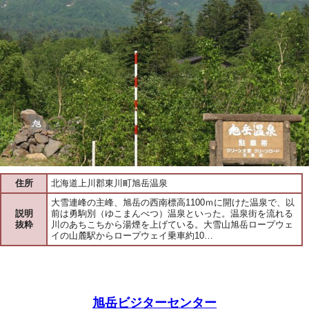
住所
北海道上川郡東川町旭岳温泉
大雪連峰の主峰、旭岳の西南標高1100ｍに開けた温泉で、以
説明
前は勇駒別（ゆこまんべつ）温泉といった。温泉街を流れる
抜粋
川のあちこちから湯煙を上げている。大雪山旭岳ロープウェ
イの山麓駅からロープウェイ乗車約10…
旭岳ビジターセンター