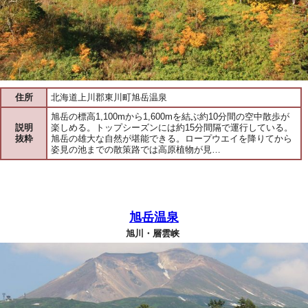
住所
北海道上川郡東川町旭岳温泉
旭岳の標高1,100mから1,600mを結ぶ約10分間の空中散歩が
説明
楽しめる。トップシーズンには約15分間隔で運行している。
抜粋
旭岳の雄大な自然が堪能できる。ロープウエイを降りてから
姿見の池までの散策路では高原植物が見…
旭岳温泉
旭川・層雲峡