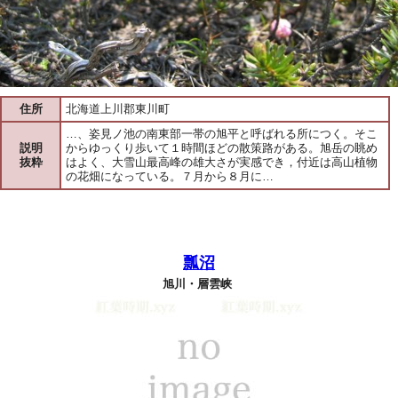
住所
北海道上川郡東川町
…、姿見ノ池の南東部一帯の旭平と呼ばれる所につく。そこ
説明
からゆっくり歩いて１時間ほどの散策路がある。旭岳の眺め
抜粋
はよく、大雪山最高峰の雄大さが実感でき，付近は高山植物
の花畑になっている。７月から８月に…
瓢沼
旭川・層雲峡