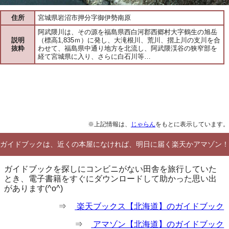
住所
宮城県岩沼市押分字御伊勢南原
阿武隈川は、その源を福島県西白河郡西郷村大字鶴生の旭岳
説明
（標高1,835ｍ）に発し、大滝根川、荒川、摺上川の支川を合
抜粋
わせて、福島県中通り地方を北流し、阿武隈渓谷の狭窄部を
経て宮城県に入り、さらに白石川等…
※上記情報は、
じゃらん
をもとに表示しています。
ガイドブックは、近くの本屋になければ、明日に届く楽天かアマゾン！
ガイドブックを探しにコンビニがない田舎を旅行していた
とき、電子書籍をすぐにダウンロードして助かった思い出
があります(^o^)
⇒
楽天ブックス【北海道】のガイドブック
⇒
アマゾン【北海道】のガイドブック