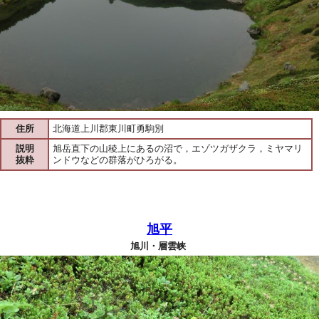
住所
北海道上川郡東川町勇駒別
説明
旭岳直下の山稜上にあるの沼で，エゾツガザクラ，ミヤマリ
抜粋
ンドウなどの群落がひろがる。
旭平
旭川・層雲峡