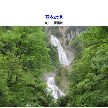
羽衣の滝
旭川・層雲峡