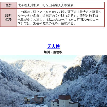
住所
北海道上川郡東川町松山温泉天人峡温泉
…の落差，頭上２７０ｍから７段で落下する壮大さと華麗さ
説明
をそなえた名瀑。道指定の文化財（名勝）。雪解け時期は、
抜粋
水量が多く大迫力。滝見台のコース（約１時間30分のコー
ス）では、旭岳や敷島の滝を一望出来る。
天人峡
旭川・層雲峡