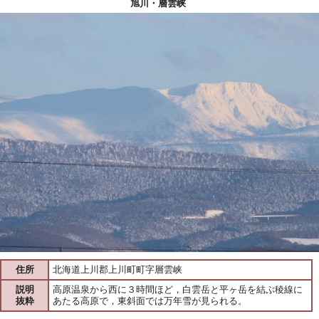
旭川・層雲峡
住所
北海道上川郡上川町町字層雲峡
説明
高原温泉から西に３時間ほど，白雲岳と平ヶ岳を結ぶ稜線に
抜粋
あたる高原で，東斜面では万年雪が見られる。