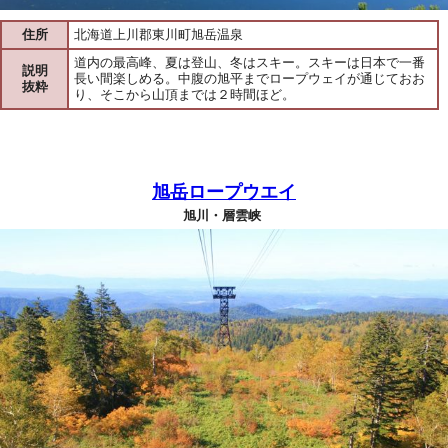
住所
北海道上川郡東川町旭岳温泉
道内の最高峰、夏は登山、冬はスキー。スキーは日本で一番
説明
長い間楽しめる。中腹の旭平までロープウェイが通じておお
抜粋
り、そこから山頂までは２時間ほど。
旭岳ロープウエイ
旭川・層雲峡