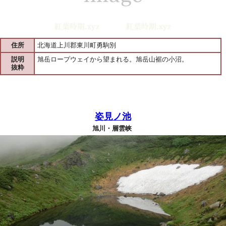
住所
北海道上川郡東川町勇駒別
説明
旭岳ロープウェイから望まれる。旭岳山裾の小沼。
抜粋
姿見ノ池
旭川・層雲峡