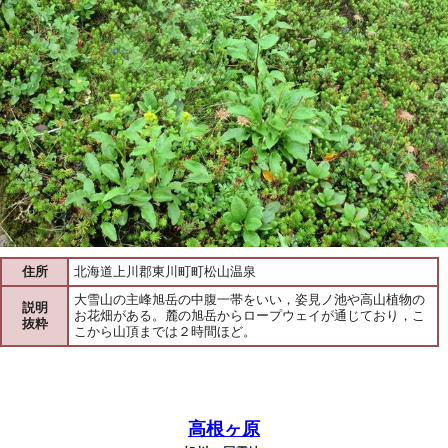
住所
北海道上川郡東川町町松山温泉
大雪山の主峰旭岳の中腹一帯をいい，姿見ノ池や高山植物の
説明
お花畑がある。麓の旭岳からロープウェイが通じており，こ
抜粋
こから山頂までは２時間ほど。
高根ヶ原