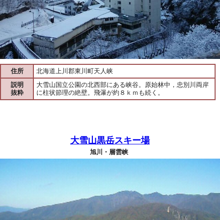
住所
北海道上川郡東川町天人峡
説明
大雪山国立公園の北西部にある峡谷。原始林中，忠別川両岸
抜粋
に柱状節理の絶壁。飛瀑が約８ｋｍも続く。
大雪山黒岳スキー場
旭川・層雲峡