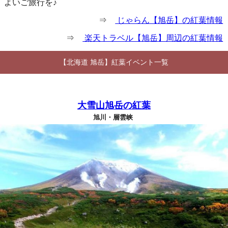
よいご旅行を♪
⇒
じゃらん【旭岳】の紅葉情報
⇒
楽天トラベル【旭岳】周辺の紅葉情報
【北海道 旭岳】紅葉イベント一覧
大雪山旭岳の紅葉
旭川・層雲峡