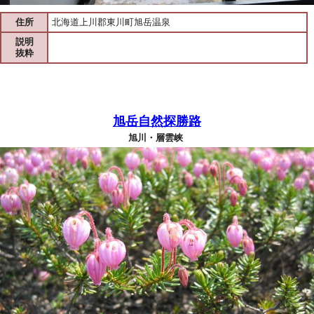
住所
北海道上川郡東川町旭岳温泉
説明
抜粋
旭岳自然探勝路
旭川・層雲峡