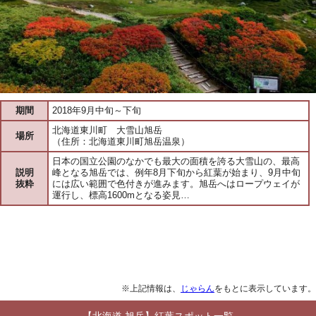
期間
2018年9月中旬～下旬
北海道東川町 大雪山旭岳
場所
（住所：北海道東川町旭岳温泉）
日本の国立公園のなかでも最大の面積を誇る大雪山の、最高
説明
峰となる旭岳では、例年8月下旬から紅葉が始まり、9月中旬
抜粋
には広い範囲で色付きが進みます。旭岳へはロープウェイが
運行し、標高1600mとなる姿見…
※上記情報は、
じゃらん
をもとに表示しています。