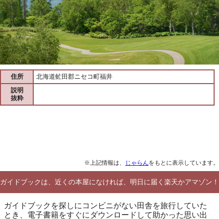
住所
北海道虻田郡ニセコ町福井
説明
抜粋
※上記情報は、
じゃらん
をもとに表示しています。
ガイドブックは、近くの本屋になければ、明日に届く楽天かアマゾン！
ガイドブックを探しにコンビニがない田舎を旅行していた
とき、電子書籍をすぐにダウンロードして助かった思い出