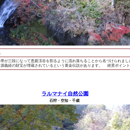
尻
い帯が三段になって恵庭渓谷を割るように流れ落ちることから名づけられまし
は源義経の財宝が埋蔵されているという黄金伝説があります。 絶景ポイント
ラルマナイ自然公園
石狩・空知・千歳