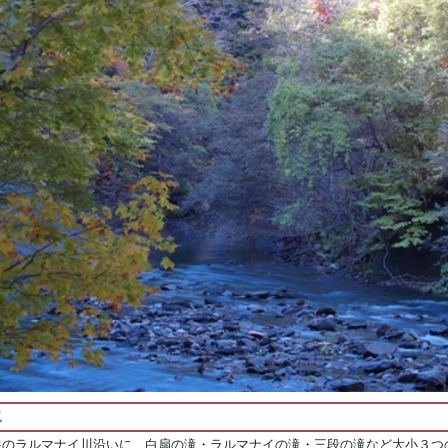
尻
線のラルマナイ川沿いに、白扇の滝・ラルマナイの滝・三段の滝など大小３つ