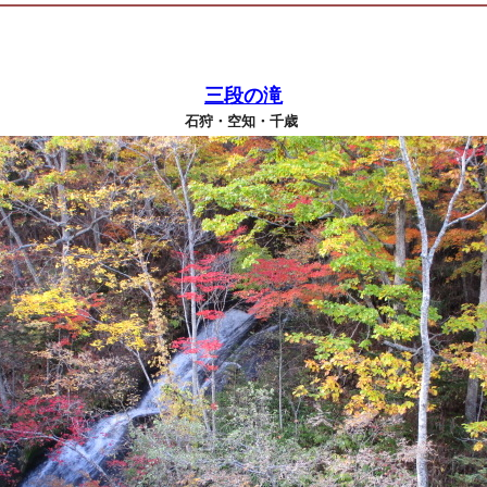
三段の滝
石狩・空知・千歳