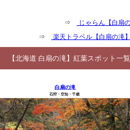
⇒
じゃらん【白扇の
⇒
楽天トラベル【白扇の滝
【北海道 白扇の滝】紅葉スポット一
白扇の滝
石狩・空知・千歳