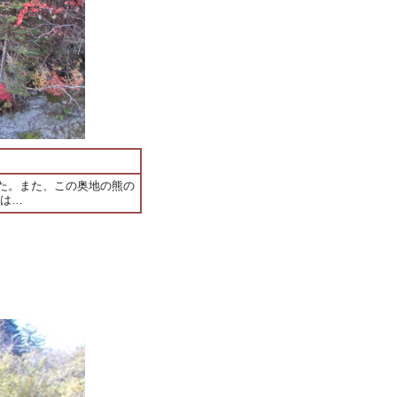
た。また、この奥地の熊の
は…