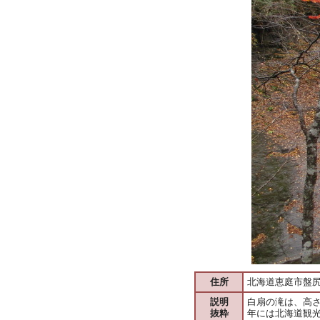
住所
北海道恵庭市盤
説明
白扇の滝は、高
抜粋
年には北海道観