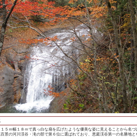
尻
さ１５ｍ幅１８ｍで真っ白な扇を広げたような優美な姿に見えることから名づ
光百景の河川渓谷・滝の部で第６位に選ばれており、恵庭渓谷第一の名勝地と