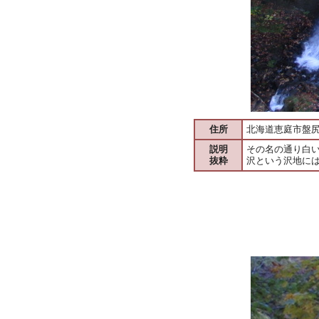
住所
北海道恵庭市盤
説明
その名の通り白
抜粋
沢という沢地に