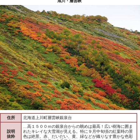
旭川・層雲峡
住所
北海道上川町層雲峡銀泉台
…高１５００ｍの銀泉台からの眺めは最高！広い樹海に囲ま
説明
れたキレイな大雪湖が見える。特に９月中旬頃の紅葉時の景
抜粋
色は絶景。赤、だいだい、黄、緑などが織りなす豊かな色彩