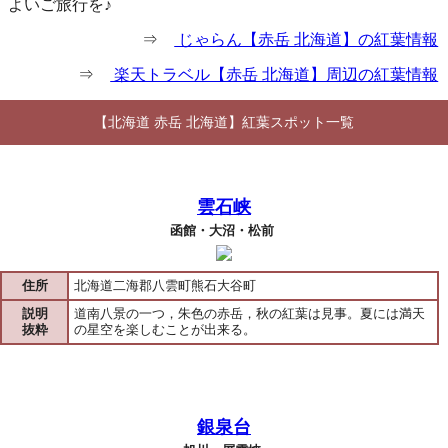
よいご旅行を♪
⇒
じゃらん【赤岳 北海道】の紅葉情報
⇒
楽天トラベル【赤岳 北海道】周辺の紅葉情報
【北海道 赤岳 北海道】紅葉スポット一覧
雲石峡
函館・大沼・松前
住所
北海道二海郡八雲町熊石大谷町
説明
道南八景の一つ，朱色の赤岳，秋の紅葉は見事。夏には満天
抜粋
の星空を楽しむことが出来る。
銀泉台