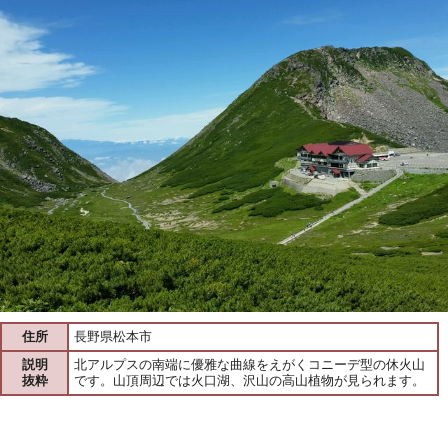
住所
長野県松本市
説明
北アルプスの南端に優雅な曲線をえがくコニーデ型の休火山
抜粋
です。山頂周辺では火口湖、沢山の高山植物が見られます。