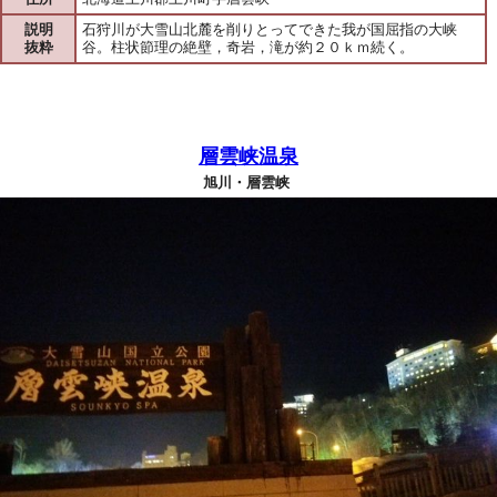
説明
石狩川が大雪山北麓を削りとってできた我が国屈指の大峡
抜粋
谷。柱状節理の絶壁，奇岩，滝が約２０ｋｍ続く。
層雲峡温泉
旭川・層雲峡