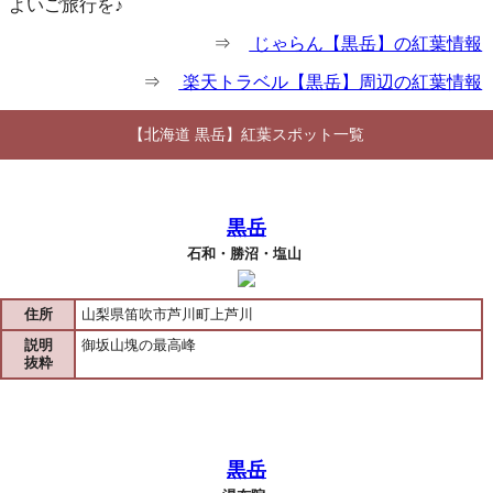
よいご旅行を♪
⇒
じゃらん【黒岳】の紅葉情報
⇒
楽天トラベル【黒岳】周辺の紅葉情報
【北海道 黒岳】紅葉スポット一覧
黒岳
石和・勝沼・塩山
住所
山梨県笛吹市芦川町上芦川
説明
御坂山塊の最高峰
抜粋
黒岳