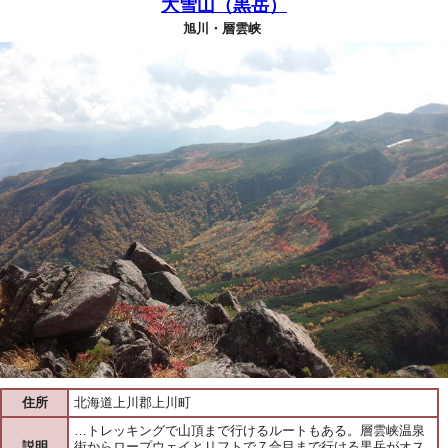
大雪山（黒岳）
旭川・層雲峡
住所
北海道上川郡上川町
…トレッキングで山頂まで行けるルートもある。層雲峡温泉
説明
街からロープウェイとリフトで７合目まで行ける黒岳がオス