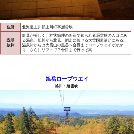
住所
北海道上川郡上川町字層雲峡
紅葉が美しく、柱状節理の断崖で知られる層雲峡の入口にあ
説明
る温泉。旭川から北見、網走に抜ける大雪国道沿いにある。
抜粋
温泉街からは大雪山の黒岳５合目までロープウェイがかか
り、さらにリフトで７合目まで行けば高…
旭岳ロープウエイ
旭川・層雲峡