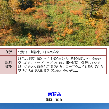
住所
北海道上川郡東川町旭岳温泉
旭岳の標高1,100mから1,600mを結ぶ約10分間の空中散歩が
説明
楽しめる。トップシーズンには約15分間隔で運行している。
抜粋
旭岳の雄大な自然が堪能できる。ロープウエイを降りてから
姿見の池までの散策路では高原植物が見…
乗鞍岳
飛騨・高山