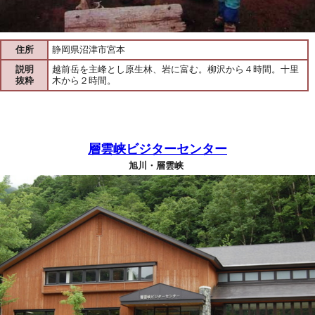
住所
静岡県沼津市宮本
説明
越前岳を主峰とし原生林、岩に富む。柳沢から４時間。十里
抜粋
木から２時間。
層雲峡ビジターセンター
旭川・層雲峡