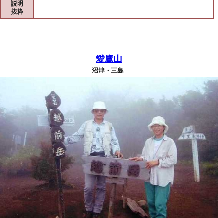
説明
抜粋
愛鷹山
沼津・三島