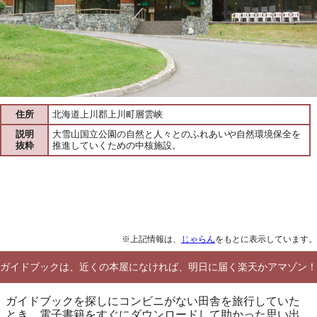
住所
北海道上川郡上川町層雲峡
説明
大雪山国立公園の自然と人々とのふれあいや自然環境保全を
抜粋
推進していくための中核施設。
※上記情報は、
じゃらん
をもとに表示しています。
ガイドブックは、近くの本屋になければ、明日に届く楽天かアマゾン！
ガイドブックを探しにコンビニがない田舎を旅行していた
とき、電子書籍をすぐにダウンロードして助かった思い出