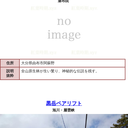
湯布院
住所
大分県由布市阿蘇野
説明
全山原生林が生い繁り、神秘的な伝説を残す。
抜粋
黒岳ペアリフト
旭川・層雲峡