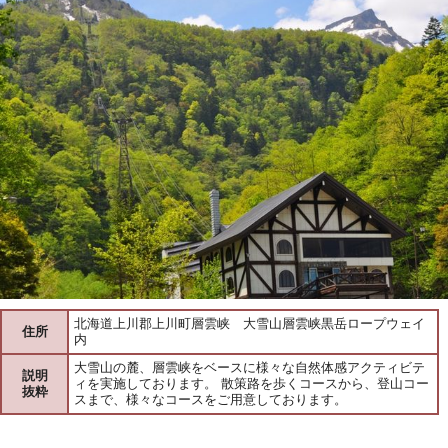
北海道上川郡上川町層雲峡 大雪山層雲峡黒岳ロープウェイ
住所
内
大雪山の麓、層雲峡をベースに様々な自然体感アクティビテ
説明
ィを実施しております。 散策路を歩くコースから、登山コー
抜粋
スまで、様々なコースをご用意しております。