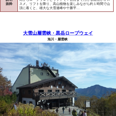
抜粋
スメ。リフトを降り、高山植物を楽しみながら約１時間で山
頂に着くと、雄大な大雪連峰や十勝平…
大雪山層雲峡・黒岳ロープウェイ
旭川・層雲峡