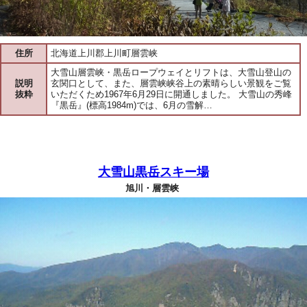
住所
北海道上川郡上川町層雲峡
大雪山層雲峡・黒岳ロープウェイとリフトは、大雪山登山の
説明
玄関口として、また、層雲峡峡谷上の素晴らしい景観をご覧
抜粋
いただくため1967年6月29日に開通しました。 大雪山の秀峰
『黒岳』(標高1984m)では、6月の雪解…
大雪山黒岳スキー場
旭川・層雲峡