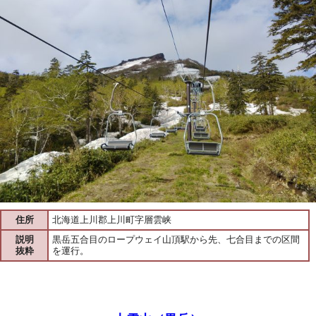
住所
北海道上川郡上川町字層雲峡
説明
黒岳五合目のロープウェイ山頂駅から先、七合目までの区間
抜粋
を運行。