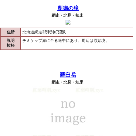
鹿鳴の滝
網走・北見・知床
住所
北海道網走郡津別町沼沢
説明
チミケップ湖に至る途中にあり、周辺は原始境。
抜粋
羅臼岳
網走・北見・知床