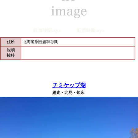
住所
北海道網走郡津別町
説明
抜粋
チミケップ湖
網走・北見・知床