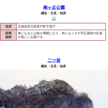
南ヶ丘公園
網走・北見・知床
住所
北海道常呂郡置戸町字置戸
説明
春になると山桜が満開になり、秋にはイタヤ等広葉樹の紅葉
抜粋
が美しい公園です。
二ツ岩
網走・北見・知床