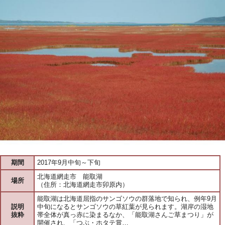
期間
2017年9月中旬～下旬
北海道網走市 能取湖
場所
（住所：北海道網走市卯原内）
能取湖は北海道屈指のサンゴソウの群落地で知られ、例年9月
説明
中旬になるとサンゴソウの草紅葉が見られます。湖岸の湿地
抜粋
帯全体が真っ赤に染まるなか、「能取湖さんご草まつり」が
開催され、「つぶ・ホタテ賞…