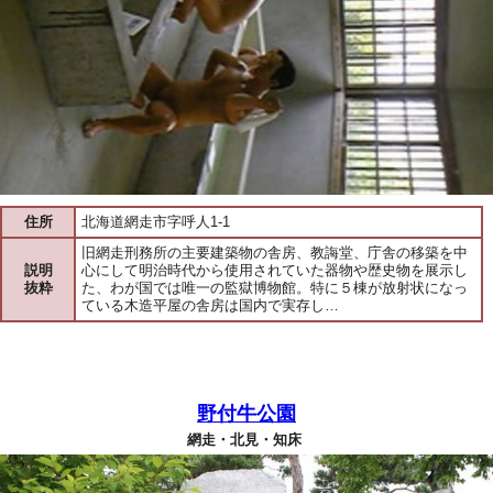
住所
北海道網走市字呼人1-1
旧網走刑務所の主要建築物の舎房、教誨堂、庁舎の移築を中
説明
心にして明治時代から使用されていた器物や歴史物を展示し
抜粋
た、わが国では唯一の監獄博物館。特に５棟が放射状になっ
ている木造平屋の舎房は国内で実存し…
野付牛公園
網走・北見・知床