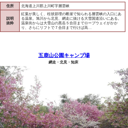
住所
北海道上川郡上川町字層雲峡
紅葉が美しく、柱状節理の断崖で知られる層雲峡の入口にあ
説明
る温泉。旭川から北見、網走に抜ける大雪国道沿いにある。
抜粋
温泉街からは大雪山の黒岳５合目までロープウェイがかか
り、さらにリフトで７合目まで行けば高…
五鹿山公園キャンプ場
網走・北見・知床