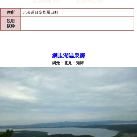
住所
北海道目梨郡羅臼町
説明
抜粋
網走湖温泉郷
網走・北見・知床