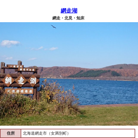
網走湖
網走・北見・知床
住所
北海道網走市（女満別町）