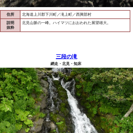
住所
北海道上川郡下川町／滝上町／西興部村
説明
北見山脈の一峰。ハイマツにおおわれた展望雄大。
抜粋
三段の滝
網走・北見・知床