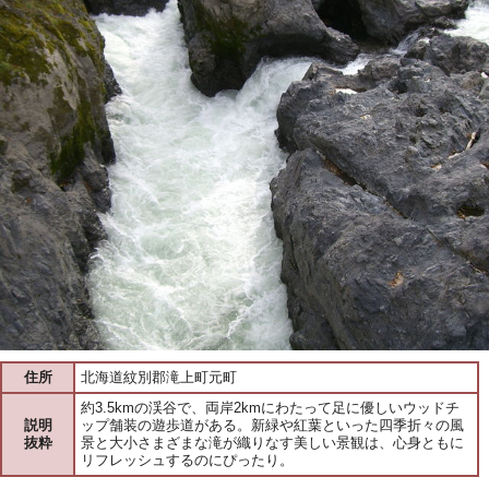
住所
北海道紋別郡滝上町元町
約3.5kmの渓谷で、両岸2kmにわたって足に優しいウッドチ
説明
ップ舗装の遊歩道がある。新緑や紅葉といった四季折々の風
抜粋
景と大小さまざまな滝が織りなす美しい景観は、心身ともに
リフレッシュするのにぴったり。