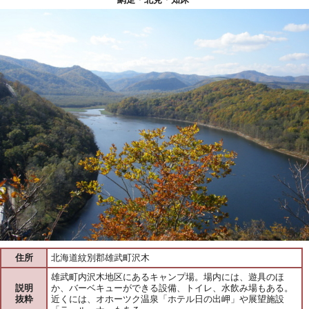
住所
北海道紋別郡雄武町沢木
雄武町内沢木地区にあるキャンプ場。場内には、遊具のほ
説明
か、バーベキューができる設備、トイレ、水飲み場もある。
抜粋
近くには、オホーツク温泉「ホテル日の出岬」や展望施設