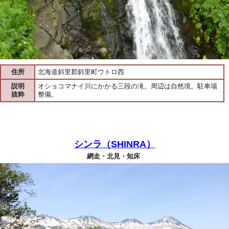
住所
北海道斜里郡斜里町ウトロ西
説明
オショコマナイ川にかかる三段の滝。周辺は自然境。駐車場
抜粋
整備。
シンラ（SHINRA）
網走・北見・知床