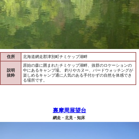
住所
北海道網走郡津別町チミケップ湖畔
原始の森に囲まれたチミケップ湖畔、抜群のロケーションの
説明
中にあるキャンプ場。 釣りやカヌー、バードウォッチングが
抜粋
楽しめるキャンプ通に人気のある手付かずの自然を体感でき
る場所です。
裏摩周展望台
網走・北見・知床