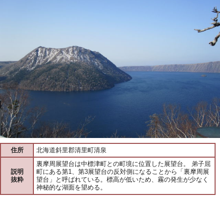
住所
北海道斜里郡清里町清泉
裏摩周展望台は中標津町との町境に位置した展望台。 弟子屈
説明
町にある第1、第3展望台の反対側になることから「裏摩周展
抜粋
望台」と呼ばれている。標高が低いため、霧の発生が少なく
神秘的な湖面を望める。