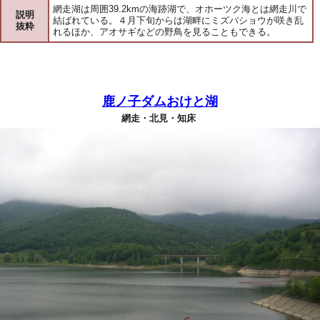
網走湖は周囲39.2kmの海跡湖で、オホーツク海とは網走川で
説明
結ばれている。４月下旬からは湖畔にミズバショウが咲き乱
抜粋
れるほか、アオサギなどの野鳥を見ることもできる。
鹿ノ子ダムおけと湖
網走・北見・知床