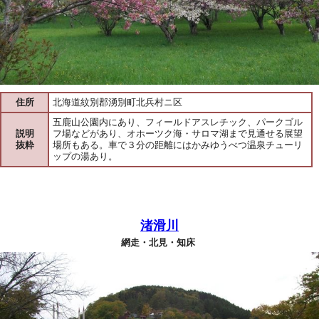
住所
北海道紋別郡湧別町北兵村ニ区
五鹿山公園内にあり、フィールドアスレチック、パークゴル
説明
フ場などがあり、オホーツク海・サロマ湖まで見通せる展望
抜粋
場所もある。車で３分の距離にはかみゆうべつ温泉チューリ
ップの湯あり。
渚滑川
網走・北見・知床