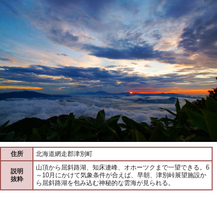
住所
北海道網走郡津別町
山頂から屈斜路湖、知床連峰、オホーツクまで一望できる。6
説明
～10月にかけて気象条件が合えば、早朝、津別峠展望施設か
抜粋
ら屈斜路湖を包み込む神秘的な雲海が見られる。