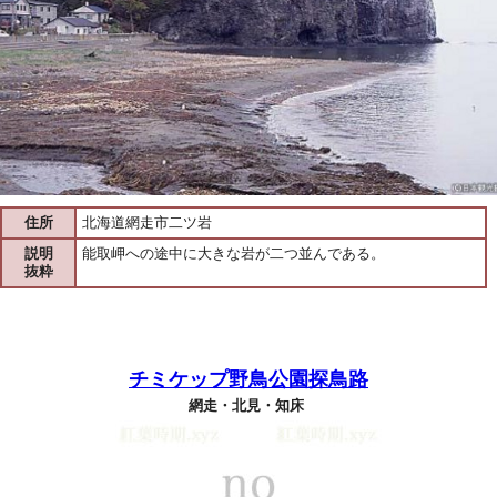
住所
北海道網走市二ツ岩
説明
能取岬への途中に大きな岩が二つ並んである。
抜粋
チミケップ野鳥公園探鳥路
網走・北見・知床