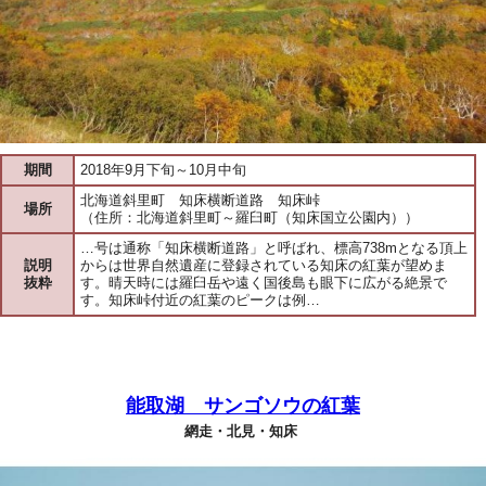
期間
2018年9月下旬～10月中旬
北海道斜里町 知床横断道路 知床峠
場所
（住所：北海道斜里町～羅臼町（知床国立公園内））
…号は通称「知床横断道路」と呼ばれ、標高738mとなる頂上
説明
からは世界自然遺産に登録されている知床の紅葉が望めま
抜粋
す。晴天時には羅臼岳や遠く国後島も眼下に広がる絶景で
す。知床峠付近の紅葉のピークは例…
能取湖 サンゴソウの紅葉
網走・北見・知床