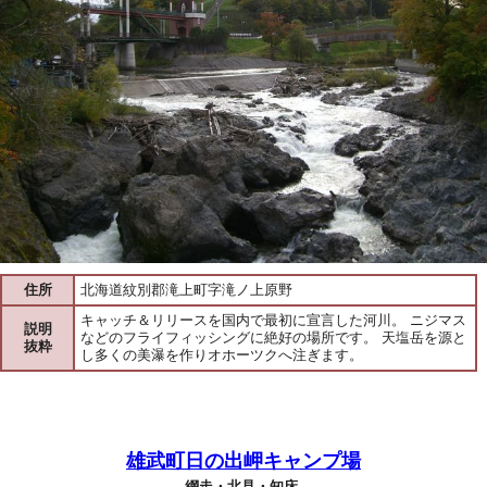
住所
北海道紋別郡滝上町字滝ノ上原野
キャッチ＆リリースを国内で最初に宣言した河川。 ニジマス
説明
などのフライフィッシングに絶好の場所です。 天塩岳を源と
抜粋
し多くの美瀑を作りオホーツクへ注ぎます。
雄武町日の出岬キャンプ場
網走・北見・知床