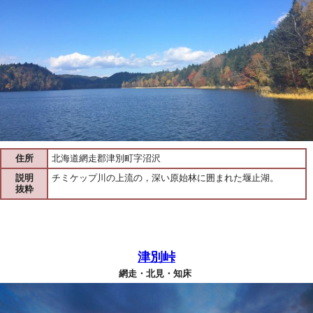
住所
北海道網走郡津別町字沼沢
説明
チミケップ川の上流の，深い原始林に囲まれた堰止湖。
抜粋
津別峠
網走・北見・知床