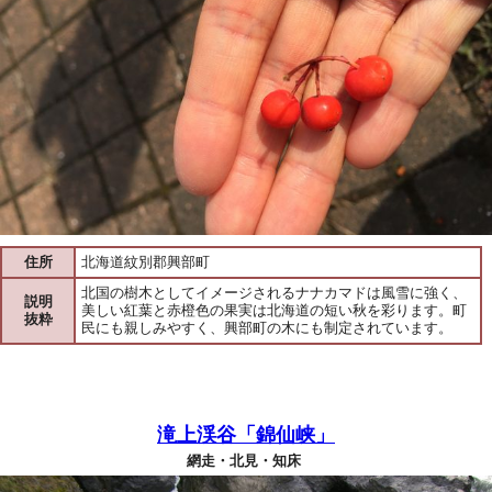
住所
北海道紋別郡興部町
北国の樹木としてイメージされるナナカマドは風雪に強く、
説明
美しい紅葉と赤橙色の果実は北海道の短い秋を彩ります。町
抜粋
民にも親しみやすく、興部町の木にも制定されています。
滝上渓谷「錦仙峡」
網走・北見・知床