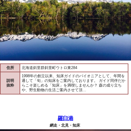
住所
北海道斜里群斜里町ウトロ東284
1998年の創立以来、知床ガイドのパイオニアとして、年間を
説明
通して「旬」の知床をご案内しております。 ガイド同伴だか
抜粋
らこそ楽しめる「知床」を満喫しませんか？ 森の成り立ち
や、野生動物の生活ご案内させて頂…
羅臼港
網走・北見・知床