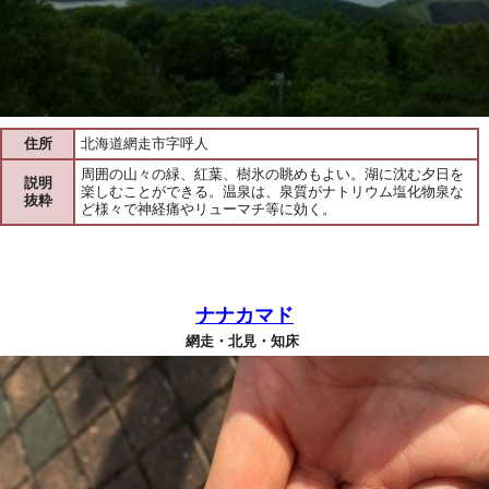
住所
北海道網走市字呼人
周囲の山々の緑、紅葉、樹氷の眺めもよい。湖に沈む夕日を
説明
楽しむことができる。温泉は、泉質がナトリウム塩化物泉な
抜粋
ど様々で神経痛やリューマチ等に効く。
ナナカマド
網走・北見・知床