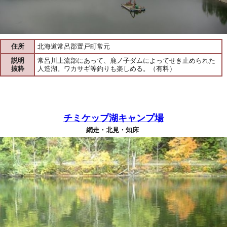
住所
北海道常呂郡置戸町常元
説明
常呂川上流部にあって、鹿ノ子ダムによってせき止められた
抜粋
人造湖。ワカサギ等釣りも楽しめる。（有料）
チミケップ湖キャンプ場
網走・北見・知床