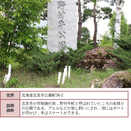
住所
北海道北見市公園町36-2
北見市が市制施行前，野付牛町と呼ばれていたころの名残り
説明
の公園である。アヒルなどが放し飼いにされ，池にはボート
抜粋
が浮かび，冬はスケートができる。