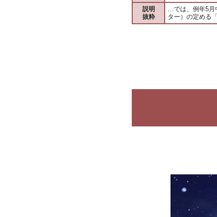
説明
…では、例年5
抜粋
ター）の定める