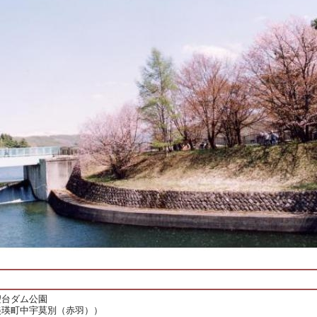
聖台ダム公園
美瑛町中宇莫別（赤羽））