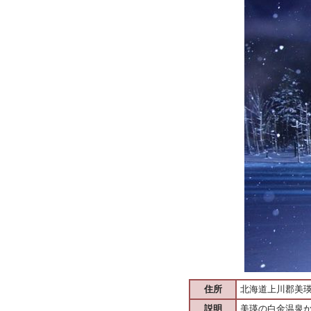
住所
北海道上川郡美
説明
美瑛の白金温泉