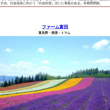
すすめ。白金温泉に向かう『白金街道』沿いに看板がある。冬期間閉鎖。
ファーム富田
富良野・美瑛・トマム