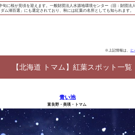
月中旬に桜が見頃を迎えます。一般財団法人水源地環境センター（旧：財団法
「ダム湖百選」にも選定されており、秋には紅葉の名所としても知られます。
※上記情報は、
じ
【北海道 トマム】紅葉スポット一覧
青い池
富良野・美瑛・トマム